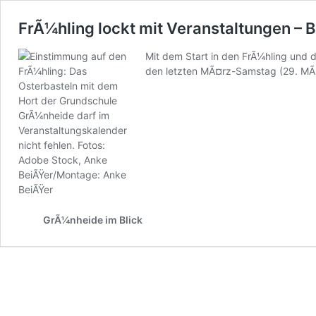
FrÃ¼hling lockt mit Veranstaltungen – 
Mit dem Start in den FrÃ¼hling und 
den letzten MÃ¤rz-Samstag (29. MÃ¤
GrÃ¼nheide im Blick