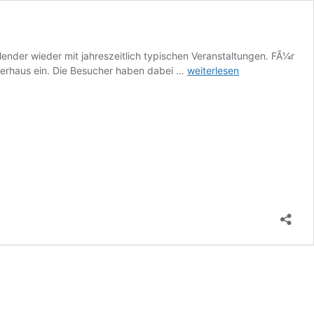
ender wieder mit jahreszeitlich typischen Veranstaltungen. FÃ¼r
FrÃ¼hling
gerhaus ein. Die Besucher haben dabei …
weiterlesen
lockt
mit
Veranstaltungen
–
Basteln,
TrÃ¶deln
und
mehr