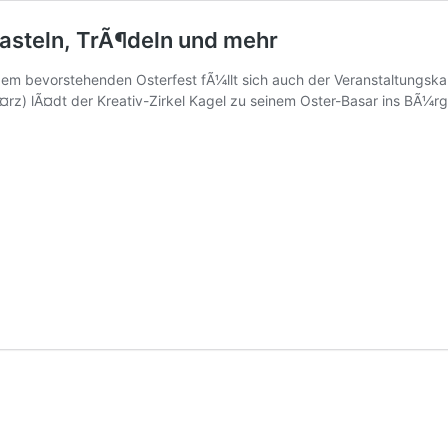
Basteln, TrÃ¶deln und mehr
dem bevorstehenden Osterfest fÃ¼llt sich auch der Veranstaltungskal
rz) lÃ¤dt der Kreativ-Zirkel Kagel zu seinem Oster-Basar ins BÃ¼r