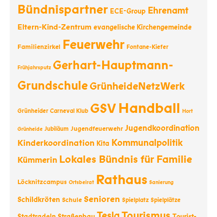
Bündnispartner
Ehrenamt
ECE-Group
Eltern-Kind-Zentrum
evangelische Kirchengemeinde
Feuerwehr
Familienzirkel
Fontane-Kiefer
Gerhart-Hauptmann-
Frühjahrsputz
Grundschule
GrünheideNetzWerk
Handball
GSV
Grünheider Carneval Klub
Hort
Jugendkoordination
Jugendfeuerwehr
Jubiläum
Grünheide
Kommunalpolitik
Kinderkoordination
Kita
Lokales Bündnis für Familie
Kümmerin
Rathaus
Löcknitzcampus
Ortsbeirat
Sanierung
Senioren
Schildkröten
Schule
Spielplatz
Spielplätze
Tourismus
Tesla
Stadtradeln
Straßenbau
Tourist-