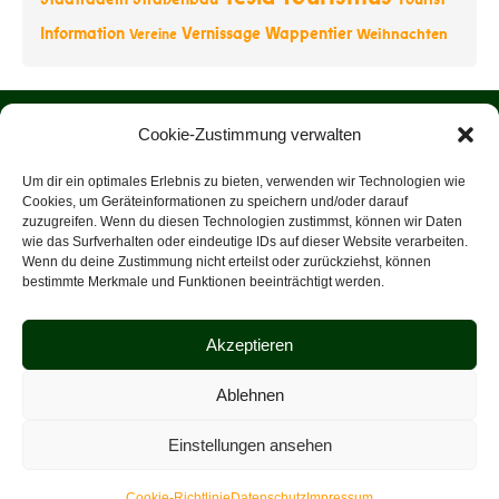
Information
Vernissage
Wappentier
Weihnachten
Vereine
Startseite
Cookie-Zustimmung verwalten
Über uns
Um dir ein optimales Erlebnis zu bieten, verwenden wir Technologien wie
Cookies, um Geräteinformationen zu speichern und/oder darauf
zuzugreifen. Wenn du diesen Technologien zustimmst, können wir Daten
Rathaus
wie das Surfverhalten oder eindeutige IDs auf dieser Website verarbeiten.
Wenn du deine Zustimmung nicht erteilst oder zurückziehst, können
Tourist-Information
bestimmte Merkmale und Funktionen beeinträchtigt werden.
Veranstaltungen
Akzeptieren
Datenschutz
Ablehnen
Impressum
Einstellungen ansehen
2026 © Gemeinde Grünheide (Mark)
Cookie-Richtlinie
Datenschutz
Impressum