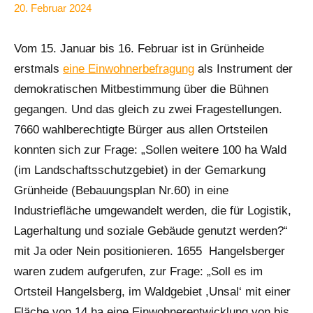
20. Februar 2024
Anke
Alle
Beißer
Beiträge
Vom 15. Januar bis 16. Februar ist in Grünheide
erstmals
eine Einwohnerbefragung
als Instrument der
demokratischen Mitbestimmung über die Bühnen
gegangen. Und das gleich zu zwei Fragestellungen.
7660 wahlberechtigte Bürger aus allen Ortsteilen
konnten sich zur Frage: „Sollen weitere 100 ha Wald
(im Landschaftsschutzgebiet) in der Gemarkung
Grünheide (Bebauungsplan Nr.60) in eine
Industriefläche umgewandelt werden, die für Logistik,
Lagerhaltung und soziale Gebäude genutzt werden?“
mit Ja oder Nein positionieren. 1655 Hangelsberger
waren zudem aufgerufen, zur Frage: „Soll es im
Ortsteil Hangelsberg, im Waldgebiet ,Unsal‘ mit einer
Fläche von 14 ha eine Einwohnerentwicklung von bis