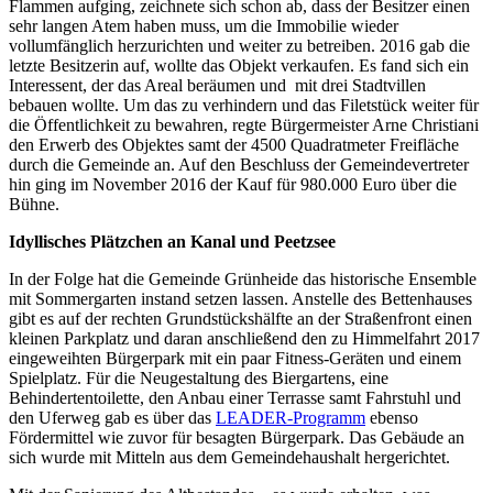
Flammen aufging, zeichnete sich schon ab, dass der Besitzer einen
sehr langen Atem haben muss, um die Immobilie wieder
vollumfänglich herzurichten und weiter zu betreiben. 2016 gab die
letzte Besitzerin auf, wollte das Objekt verkaufen. Es fand sich ein
Interessent, der das Areal beräumen und mit drei Stadtvillen
bebauen wollte. Um das zu verhindern und das Filetstück weiter für
die Öffentlichkeit zu bewahren, regte Bürgermeister Arne Christiani
den Erwerb des Objektes samt der 4500 Quadratmeter Freifläche
durch die Gemeinde an. Auf den Beschluss der Gemeindevertreter
hin ging im November 2016 der Kauf für 980.000 Euro über die
Bühne.
Idyllisches Plätzchen an Kanal und Peetzsee
In der Folge hat die Gemeinde Grünheide das historische Ensemble
mit Sommergarten instand setzen lassen. Anstelle des Bettenhauses
gibt es auf der rechten Grundstückshälfte an der Straßenfront einen
kleinen Parkplatz und daran anschließend den zu Himmelfahrt 2017
eingeweihten Bürgerpark mit ein paar Fitness-Geräten und einem
Spielplatz. Für die Neugestaltung des Biergartens, eine
Behindertentoilette, den Anbau einer Terrasse samt Fahrstuhl und
den Uferweg gab es über das
LEADER-Programm
ebenso
Fördermittel wie zuvor für besagten Bürgerpark. Das Gebäude an
sich wurde mit Mitteln aus dem Gemeindehaushalt hergerichtet.