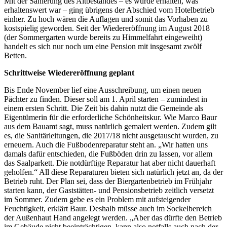
Mit der Sanierung des Altbestandes – es wurde erhalten, was
erhaltenswert war – ging übrigens der Abschied vom Hotelbetrieb
einher. Zu hoch wären die Auflagen und somit das Vorhaben zu
kostspielig geworden. Seit der Wiedereröffnung im August 2018
(der Sommergarten wurde bereits zu Himmelfahrt eingeweiht)
handelt es sich nur noch um eine Pension mit insgesamt zwölf
Betten.
Schrittweise Wiedereröffnung geplant
Bis Ende November lief eine Ausschreibung, um einen neuen
Pächter zu finden. Dieser soll am 1. April starten – zumindest in
einem ersten Schritt. Die Zeit bis dahin nutzt die Gemeinde als
Eigentümerin für die erforderliche Schönheitskur. Wie Marco Baur
aus dem Bauamt sagt, muss natürlich gemalert werden. Zudem gilt
es, die Sanitärleitungen, die 2017/18 nicht ausgetauscht wurden, zu
erneuern. Auch die Fußbodenreparatur steht an. „Wir hatten uns
damals dafür entschieden, die Fußböden drin zu lassen, vor allem
das Saalparkett. Die notdürftige Reparatur hat aber nicht dauerhaft
geholfen.“ All diese Reparaturen bieten sich natürlich jetzt an, da der
Betrieb ruht. Der Plan sei, dass der Biergartenbetrieb im Frühjahr
starten kann, der Gaststätten- und Pensionsbetrieb zeitlich versetzt
im Sommer. Zudem gebe es ein Problem mit aufsteigender
Feuchtigkeit, erklärt Baur. Deshalb müsse auch im Sockelbereich
der Außenhaut Hand angelegt werden. „Aber das dürfte den Betrieb
im Gebäude nicht beeinträchtigen, kann also notfalls auch nach der