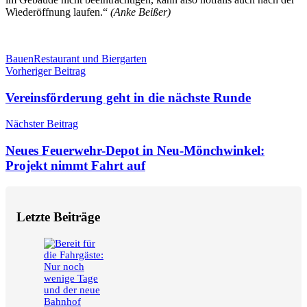
Wiederöffnung laufen.“
(Anke Beißer)
Schlagwörter
Bauen
Restaurant und Biergarten
Beitragsnavigation
Vorheriger Beitrag
Vereinsförderung geht in die nächste Runde
Nächster Beitrag
Neues Feuerwehr-Depot in Neu-Mönchwinkel:
Projekt nimmt Fahrt auf
Letzte Beiträge