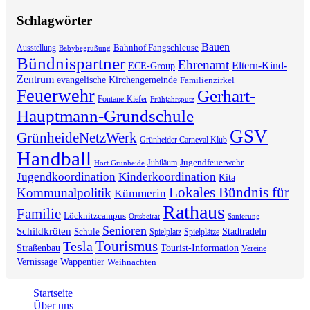
Schlagwörter
Bauen
Bahnhof Fangschleuse
Ausstellung
Babybegrüßung
Bündnispartner
Ehrenamt
Eltern-Kind-
ECE-Group
Zentrum
evangelische Kirchengemeinde
Familienzirkel
Feuerwehr
Gerhart-
Fontane-Kiefer
Frühjahrsputz
Hauptmann-Grundschule
GSV
GrünheideNetzWerk
Grünheider Carneval Klub
Handball
Jugendfeuerwehr
Jubiläum
Hort Grünheide
Jugendkoordination
Kinderkoordination
Kita
Lokales Bündnis für
Kommunalpolitik
Kümmerin
Rathaus
Familie
Löcknitzcampus
Ortsbeirat
Sanierung
Senioren
Schildkröten
Stadtradeln
Schule
Spielplatz
Spielplätze
Tourismus
Tesla
Straßenbau
Tourist-Information
Vereine
Vernissage
Wappentier
Weihnachten
Startseite
Über uns