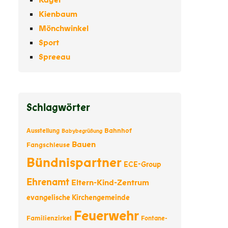
Kagel
Kienbaum
Mönchwinkel
Sport
Spreeau
Schlagwörter
Bahnhof
Ausstellung
Babybegrüßung
Bauen
Fangschleuse
Bündnispartner
ECE-Group
Ehrenamt
Eltern-Kind-Zentrum
evangelische Kirchengemeinde
Feuerwehr
Familienzirkel
Fontane-