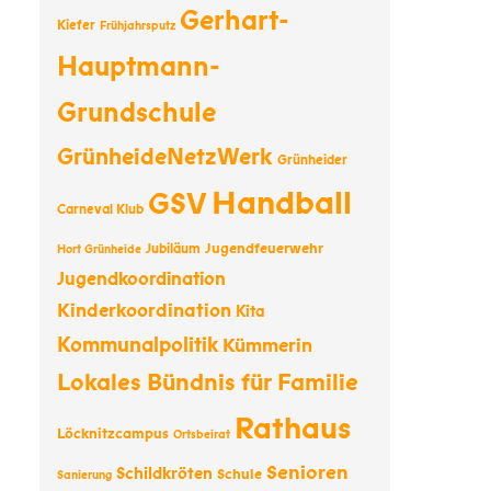
Gerhart-
Kiefer
Frühjahrsputz
Hauptmann-
Grundschule
GrünheideNetzWerk
Grünheider
Handball
GSV
Carneval Klub
Jugendfeuerwehr
Jubiläum
Hort Grünheide
Jugendkoordination
Kinderkoordination
Kita
Kommunalpolitik
Kümmerin
Lokales Bündnis für Familie
Rathaus
Löcknitzcampus
Ortsbeirat
Senioren
Schildkröten
Schule
Sanierung