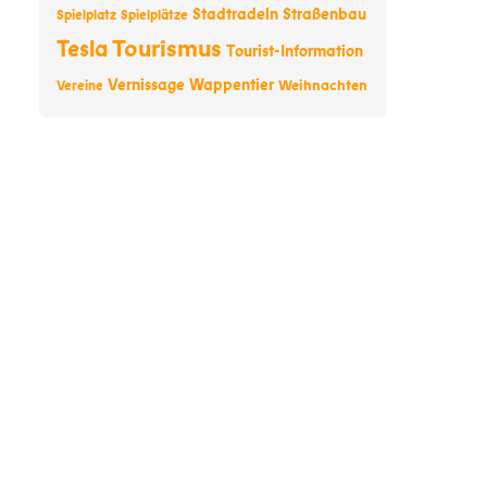
Stadtradeln
Straßenbau
Spielplatz
Spielplätze
Tourismus
Tesla
Tourist-Information
Vernissage
Wappentier
Weihnachten
Vereine