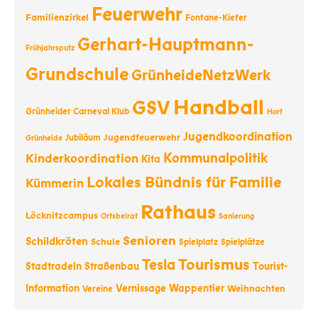
Feuerwehr
Familienzirkel
Fontane-Kiefer
Gerhart-Hauptmann-
Frühjahrsputz
Grundschule
GrünheideNetzWerk
Handball
GSV
Grünheider Carneval Klub
Hort
Jugendkoordination
Jugendfeuerwehr
Jubiläum
Grünheide
Kommunalpolitik
Kinderkoordination
Kita
Lokales Bündnis für Familie
Kümmerin
Rathaus
Löcknitzcampus
Ortsbeirat
Sanierung
Senioren
Schildkröten
Schule
Spielplatz
Spielplätze
Tourismus
Tesla
Stadtradeln
Straßenbau
Tourist-
Information
Vernissage
Wappentier
Weihnachten
Vereine