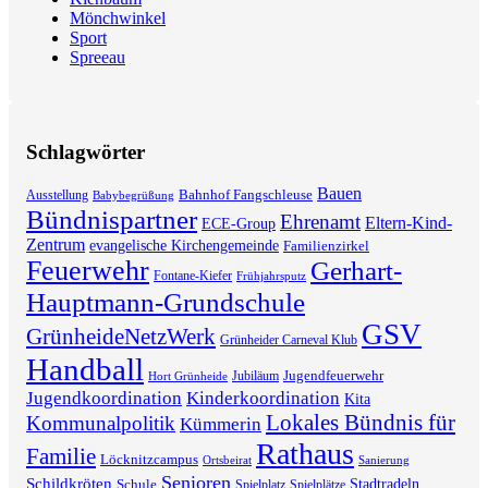
Mönchwinkel
Sport
Spreeau
Schlagwörter
Bauen
Bahnhof Fangschleuse
Ausstellung
Babybegrüßung
Bündnispartner
Ehrenamt
Eltern-Kind-
ECE-Group
Zentrum
evangelische Kirchengemeinde
Familienzirkel
Feuerwehr
Gerhart-
Fontane-Kiefer
Frühjahrsputz
Hauptmann-Grundschule
GSV
GrünheideNetzWerk
Grünheider Carneval Klub
Handball
Jugendfeuerwehr
Jubiläum
Hort Grünheide
Jugendkoordination
Kinderkoordination
Kita
Lokales Bündnis für
Kommunalpolitik
Kümmerin
Rathaus
Familie
Löcknitzcampus
Ortsbeirat
Sanierung
Senioren
Schildkröten
Stadtradeln
Schule
Spielplatz
Spielplätze