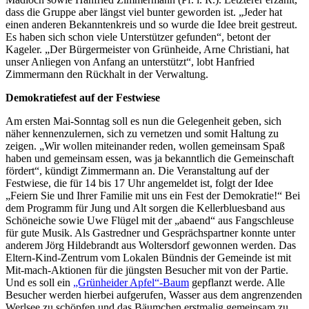
dass die Gruppe aber längst viel bunter geworden ist. „Jeder hat
einen anderen Bekanntenkreis und so wurde die Idee breit gestreut.
Es haben sich schon viele Unterstützer gefunden“, betont der
Kageler. „Der Bürgermeister von Grünheide, Arne Christiani, hat
unser Anliegen von Anfang an unterstützt“, lobt Hanfried
Zimmermann den Rückhalt in der Verwaltung.
Demokratiefest auf der Festwiese
Am ersten Mai-Sonntag soll es nun die Gelegenheit geben, sich
näher kennenzulernen, sich zu vernetzen und somit Haltung zu
zeigen. „Wir wollen miteinander reden, wollen gemeinsam Spaß
haben und gemeinsam essen, was ja bekanntlich die Gemeinschaft
fördert“, kündigt Zimmermann an. Die Veranstaltung auf der
Festwiese, die für 14 bis 17 Uhr angemeldet ist, folgt der Idee
„Feiern Sie und Ihrer Familie mit uns ein Fest der Demokratie!“ Bei
dem Programm für Jung und Alt sorgen die Kellerbluesband aus
Schöneiche sowie Uwe Flügel mit der „abaend“ aus Fangschleuse
für gute Musik. Als Gastredner und Gesprächspartner konnte unter
anderem Jörg Hildebrandt aus Woltersdorf gewonnen werden. Das
Eltern-Kind-Zentrum vom Lokalen Bündnis der Gemeinde ist mit
Mit-mach-Aktionen für die jüngsten Besucher mit von der Partie.
Und es soll ein
„Grünheider Apfel“-Baum
gepflanzt werde. Alle
Besucher werden hierbei aufgerufen, Wasser aus dem angrenzenden
Werlsee zu schöpfen und das Bäumchen erstmalig gemeinsam zu