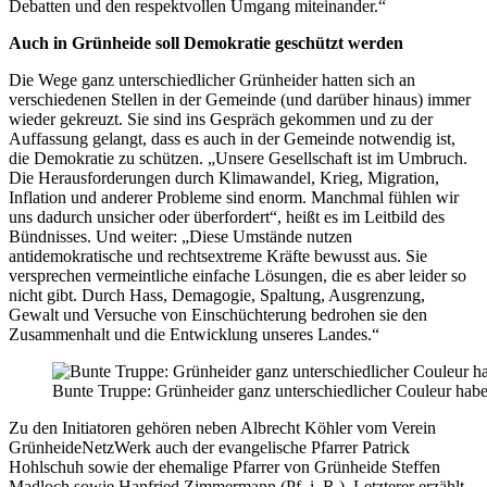
Debatten und den respektvollen Umgang miteinander.“
Auch in Grünheide soll Demokratie geschützt werden
Die Wege ganz unterschiedlicher Grünheider hatten sich an
verschiedenen Stellen in der Gemeinde (und darüber hinaus) immer
wieder gekreuzt. Sie sind ins Gespräch gekommen und zu der
Auffassung gelangt, dass es auch in der Gemeinde notwendig ist,
die Demokratie zu schützen. „Unsere Gesellschaft ist im Umbruch.
Die Herausforderungen durch Klimawandel, Krieg, Migration,
Inflation und anderer Probleme sind enorm. Manchmal fühlen wir
uns dadurch unsicher oder überfordert“, heißt es im Leitbild des
Bündnisses. Und weiter: „Diese Umstände nutzen
antidemokratische und rechtsextreme Kräfte bewusst aus. Sie
versprechen vermeintliche einfache Lösungen, die es aber leider so
nicht gibt. Durch Hass, Demagogie, Spaltung, Ausgrenzung,
Gewalt und Versuche von Einschüchterung bedrohen sie den
Zusammenhalt und die Entwicklung unseres Landes.“
Bunte Truppe: Grünheider ganz unterschiedlicher Couleur hab
Zu den Initiatoren gehören neben Albrecht Köhler vom Verein
GrünheideNetzWerk auch der evangelische Pfarrer Patrick
Hohlschuh sowie der ehemalige Pfarrer von Grünheide Steffen
Madloch sowie Hanfried Zimmermann (Pf. i. R.). Letzterer erzählt,