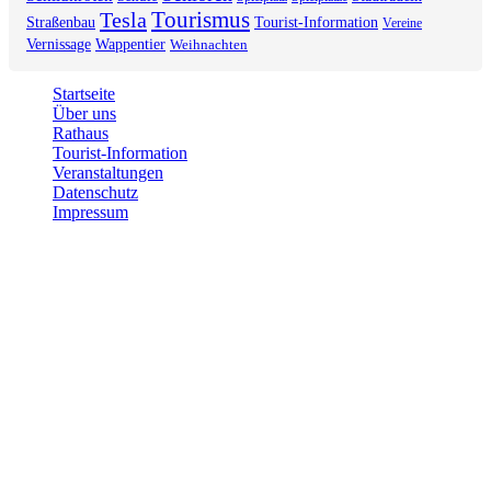
Tourismus
Tesla
Straßenbau
Tourist-Information
Vereine
Vernissage
Wappentier
Weihnachten
Startseite
Über uns
Rathaus
Tourist-Information
Veranstaltungen
Datenschutz
Impressum
2026 © Gemeinde Grünheide (Mark)