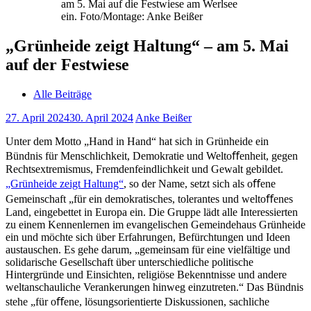
am 5. Mai auf die Festwiese am Werlsee
ein. Foto/Montage: Anke Beißer
„Grünheide zeigt Haltung“ – am 5. Mai
auf der Festwiese
Alle Beiträge
27. April 2024
30. April 2024
Anke Beißer
Unter dem Motto „Hand in Hand“ hat sich in Grünheide ein
Bündnis für Menschlichkeit, Demokratie und Weltoﬀenheit, gegen
Rechtsextremismus, Fremdenfeindlichkeit und Gewalt gebildet.
„Grünheide zeigt Haltung“
, so der Name, setzt sich als oﬀene
Gemeinschaft „für ein demokratisches, tolerantes und weltoﬀenes
Land, eingebettet in Europa ein. Die Gruppe lädt alle Interessierten
zu einem Kennenlernen im evangelischen Gemeindehaus Grünheide
ein und möchte sich über Erfahrungen, Befürchtungen und Ideen
austauschen. Es gehe darum, „gemeinsam für eine vielfältige und
solidarische Gesellschaft über unterschiedliche politische
Hintergründe und Einsichten, religiöse Bekenntnisse und andere
weltanschauliche Verankerungen hinweg einzutreten.“ Das Bündnis
stehe „für oﬀene, lösungsorientierte Diskussionen, sachliche