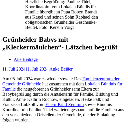
Herzliche Begrüßung: Pauline Thiel,
Koordinatoirn vom Lokalen Bündis für
Familie übergibt an Papa Robert Brandt
aus Kagel und seinen Sohn Raphael den
obligatorischen Grünheider Geschenke-
Beutel. Foto: Kerstin Voigt
Grünheider Babys mit
„Kleckermäulchen“- Lätzchen begrüßt
Alle Beiträge
11. Juli 2024
11. Juli 2024
Anke Beißer
Am 05.Juli 2024 war es wieder soweit: Das
Familienzentrum der
Gemeinde Grünheide
hat zusammen mit dem
Lokalen Bündnis für
Familie
die neugeborenen Grünheider samt Eltern zur
Babybegrüßung durch die Amtsleiterin für Familie, Bildung und
Kultur, Anne-Kathrin Rochow, eingeladen. Heike Falk und
Franziska Lubkoll vom
Eltern-Kind-Zentrum
sowie Bündnis-
Koordinatorin Pauline Thiel warteten gespannt auf die Familien aus
den verschiedenen Ortsteilen der Gemeinde, die der Einladung
folgen würden.