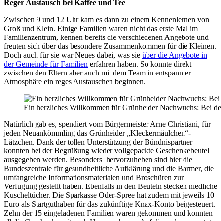
Reger Austausch bei Kaffee und Tee
Zwischen 9 und 12 Uhr kam es dann zu einem Kennenlernen von
Groß und Klein. Einige Familien waren nicht das erste Mal im
Familienzentrum, kennen bereits die verschiedenen Angebote und
freuten sich über das besondere Zusammenkommen für die Kleinen.
Doch auch für sie war Neues dabei, was sie
über die Angebote in
der Gemeinde für Familien
erfahren haben. So konnte direkt
zwischen den Eltern aber auch mit dem Team in entspannter
Atmosphäre ein reges Austauschen beginnen.
Ein herzliches Willkommen für Grünheider Nachwuchs: Bei de
Natürlich gab es, spendiert vom Bürgermeister Arne Christiani, für
jeden Neuankömmling das Grünheider „Kleckermäulchen“-
Lätzchen. Dank der tollen Unterstützung der Bündnispartner
konnten bei der Begrüßung wieder vollgepackte Geschenkebeutel
ausgegeben werden. Besonders hervorzuheben sind hier die
Bundeszentrale für gesundheitliche Aufklärung und die Barmer, die
umfangreiche Informationsmaterialen und Broschüren zur
Verfügung gestellt haben. Ebenfalls in den Beuteln stecken niedliche
Kuscheltücher. Die Sparkasse Oder-Spree hat zudem mit jeweils 10
Euro als Startguthaben für das zukünftige Knax-Konto beigesteuert.
Zehn der 15 eingeladenen Familien waren gekommen und konnten