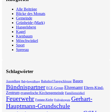
Alle Beiträge
Blicke des Monats
Gemeinde
Grünheide (Mark)
Hangelsberg
Kagel
Kienbaum
Mönchwinkel
Sport
Spreeau
Schlagwörter
Bauen
Bahnhof Fangschleuse
Ausstellung
Babybegrüßung
Bündnispartner
Ehrenamt
Eltern-Kind-
ECE-Group
Zentrum
evangelische Kirchengemeinde
Familienzirkel
Feuerwehr
Gerhart-
Fontane-Kiefer
Frühjahrsputz
Hauptmann-Grundschule