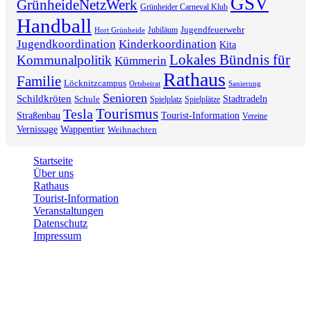
GSV
GrünheideNetzWerk
Grünheider Carneval Klub
Handball
Jugendfeuerwehr
Jubiläum
Hort Grünheide
Jugendkoordination
Kinderkoordination
Kita
Lokales Bündnis für
Kommunalpolitik
Kümmerin
Rathaus
Familie
Löcknitzcampus
Ortsbeirat
Sanierung
Senioren
Schildkröten
Stadtradeln
Schule
Spielplatz
Spielplätze
Tourismus
Tesla
Straßenbau
Tourist-Information
Vereine
Vernissage
Wappentier
Weihnachten
Startseite
Über uns
Rathaus
Tourist-Information
Veranstaltungen
Datenschutz
Impressum
2026 © Gemeinde Grünheide (Mark)