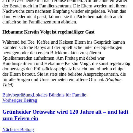
all die Geschenke mit nach Hause nehmen. Auf die anderen wartet
der Beutel noch im Familienzentrum. Die Eltern werden mit ihrem
Nachwuchs zum nächsten Empfang wieder eingeladen. Wenn das
dann wieder nicht passt, können sie ihr Päckchen natürlich auch
einfach so im Familienzentrum abholen.
Hebamme Kerstin Voigt ist regelmäßiger Gast
Während bei Tee, Kaffee und Keksen Eltern ins Gespräch kamen
konnten sich die Babys auf der Spielfläche unter der Spielbögen
bewegen oder den ersten Blickkontakten zu späteren
Spielkameraden aufnehmen. Am Freitag mit dabei war
Bündnispartnerin und Hebamme Kerstin Voigt, die sonst regelmäßig
donnerstags den Frühstücksspielplatz besucht und ohnehin einige
der Eltern betreut. Sie ist stets eine beliebte Ansprechpartnerin, die
für alle Sorgen und Unsicherheiten ein offene Ohr hat.
(Pauline
Thiel)
Schlagwörter
Babybegrüßung
Lokales Bündnis für Familie
Beitragsnavigation
Vorheriger Beitrag
Grünheider Ortswehr wird 120 Jahre alt – und lädt
zum Feiern ein
Nächster Beitrag