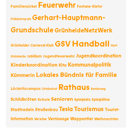
Feuerwehr
Familienzirkel
Fontane-Kiefer
Gerhart-Hauptmann-
Frühjahrsputz
Grundschule
GrünheideNetzWerk
Handball
GSV
Grünheider Carneval Klub
Hort
Jugendkoordination
Jugendfeuerwehr
Jubiläum
Grünheide
Kommunalpolitik
Kinderkoordination
Kita
Lokales Bündnis für Familie
Kümmerin
Rathaus
Löcknitzcampus
Ortsbeirat
Sanierung
Senioren
Schildkröten
Schule
Spielplatz
Spielplätze
Tourismus
Tesla
Stadtradeln
Straßenbau
Tourist-
Information
Vernissage
Wappentier
Weihnachten
Vereine