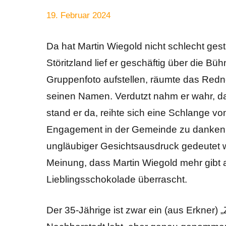
19. Februar 2024
Anke
Alle
Beißer
Beiträge
Da hat Martin Wiegold nicht schlecht g
Störitzland lief er geschäftig über die Bü
Gruppenfoto aufstellen, räumte das Redne
seinen Namen. Verdutzt nahm er wahr, d
stand er da, reihte sich eine Schlange vo
Engagement in der Gemeinde zu danken. „
ungläubiger Gesichtsausdruck gedeutet 
Meinung, dass Martin Wiegold mehr gibt
Lieblingsschokolade überrascht.
Der 35-Jährige ist zwar ein (aus Erkner) 