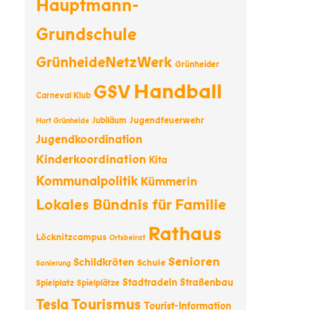
Hauptmann-
Grundschule
GrünheideNetzWerk
Grünheider
Handball
GSV
Carneval Klub
Jugendfeuerwehr
Jubiläum
Hort Grünheide
Jugendkoordination
Kinderkoordination
Kita
Kommunalpolitik
Kümmerin
Lokales Bündnis für Familie
Rathaus
Löcknitzcampus
Ortsbeirat
Senioren
Schildkröten
Schule
Sanierung
Stadtradeln
Straßenbau
Spielplatz
Spielplätze
Tourismus
Tesla
Tourist-Information