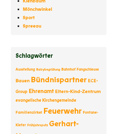
Kienbaum
Mönchwinkel
Sport
Spreeau
Schlagwörter
Ausstellung
Bahnhof Fangschleuse
Babybegrüßung
Bündnispartner
Bauen
ECE-
Ehrenamt
Eltern-Kind-Zentrum
Group
evangelische Kirchengemeinde
Feuerwehr
Familienzirkel
Fontane-
Gerhart-
Kiefer
Frühjahrsputz