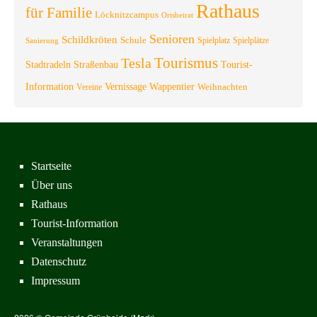
Rathaus
für Familie
Löcknitzcampus
Ortsbeirat
Senioren
Schildkröten
Schule
Spielplatz
Spielplätze
Sanierung
Tourismus
Tesla
Stadtradeln
Straßenbau
Tourist-
Information
Vernissage
Wappentier
Weihnachten
Vereine
Startseite
Über uns
Rathaus
Tourist-Information
Veranstaltungen
Datenschutz
Impressum