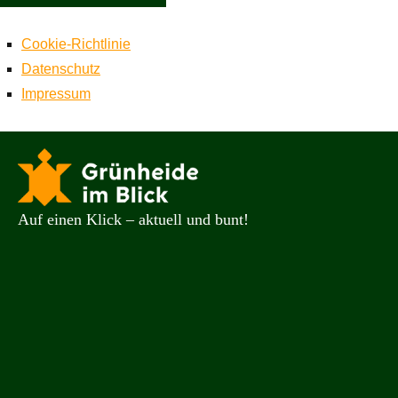
Cookie-Richtlinie
Datenschutz
Impressum
Zum
Suchen
Such
Inhalt
nach:
springen
Auf einen Klick – aktuell und bunt!
Grünheide
im
Blick