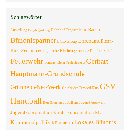
Schlagwörter
Bauen
Bahnhof Fangschleuse
Ausstellung
Babybegrüßung
Bündnispartner
Ehrenamt
Eltern-
ECE-Group
Kind-Zentrum
evangelische Kirchengemeinde
Familienzirkel
Feuerwehr
Gerhart-
Fontane-Kiefer
Frühjahrsputz
Hauptmann-Grundschule
GSV
GrünheideNetzWerk
Grünheider Carneval Klub
Handball
Jugendfeuerwehr
Jubiläum
Hort Grünheide
Jugendkoordination
Kinderkoordination
Kita
Lokales Bündnis
Kommunalpolitik
Kümmerin