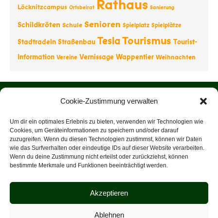
Rathaus
Löcknitzcampus
Ortsbeirat
Sanierung
Senioren
Schildkröten
Schule
Spielplatz
Spielplätze
Tourismus
Tesla
Stadtradeln
Straßenbau
Tourist-
Information
Vernissage
Wappentier
Weihnachten
Vereine
Startseite
Cookie-Zustimmung verwalten
Über uns
Um dir ein optimales Erlebnis zu bieten, verwenden wir Technologien wie
Cookies, um Geräteinformationen zu speichern und/oder darauf
zuzugreifen. Wenn du diesen Technologien zustimmst, können wir Daten
Rathaus
wie das Surfverhalten oder eindeutige IDs auf dieser Website verarbeiten.
Wenn du deine Zustimmung nicht erteilst oder zurückziehst, können
Tourist-Information
bestimmte Merkmale und Funktionen beeinträchtigt werden.
Veranstaltungen
Akzeptieren
Datenschutz
Ablehnen