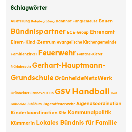
Schlagwörter
Bauen
Bahnhof Fangschleuse
Ausstellung
Babybegrüßung
Bündnispartner
Ehrenamt
ECE-Group
Eltern-Kind-Zentrum
evangelische Kirchengemeinde
Feuerwehr
Familienzirkel
Fontane-Kiefer
Gerhart-Hauptmann-
Frühjahrsputz
Grundschule
GrünheideNetzWerk
Handball
GSV
Grünheider Carneval Klub
Hort
Jugendkoordination
Jugendfeuerwehr
Jubiläum
Grünheide
Kommunalpolitik
Kinderkoordination
Kita
Lokales Bündnis für Familie
Kümmerin