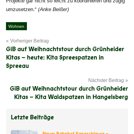
Projekte gar nicht so leicht zu koordinieren und zügig
umzusetzen.“
(Anke Beißer)
Wohnen
Schlagwörter
Beitragsnavigation
Vorheriger Beitrag
GiB auf Weihnachtstour durch Grünheider
Kitas – heute: Kita Spreespatzen in
Spreeau
Nächster Beitrag
GiB auf Weihnachtstour durch Grünheider
Kitas – Kita Waldspatzen in Hangelsberg
Letzte Beiträge
Neuer Bahnhof Fangschleuse –