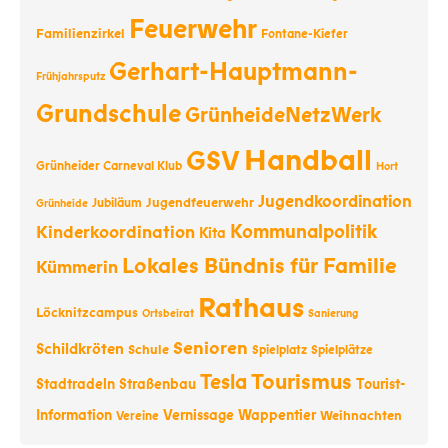
Feuerwehr
Familienzirkel
Fontane-Kiefer
Gerhart-Hauptmann-
Frühjahrsputz
Grundschule
GrünheideNetzWerk
Handball
GSV
Grünheider Carneval Klub
Hort
Jugendkoordination
Jugendfeuerwehr
Jubiläum
Grünheide
Kommunalpolitik
Kinderkoordination
Kita
Lokales Bündnis für Familie
Kümmerin
Rathaus
Löcknitzcampus
Ortsbeirat
Sanierung
Senioren
Schildkröten
Schule
Spielplatz
Spielplätze
Tourismus
Tesla
Stadtradeln
Straßenbau
Tourist-
Information
Vernissage
Wappentier
Weihnachten
Vereine