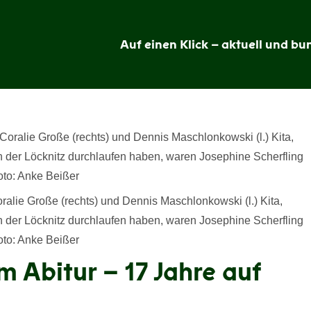
Auf einen Klick – aktuell und bun
Grünheide
im
Blick
lie Große (rechts) und Dennis Maschlonkowski (l.) Kita,
er Löcknitz durchlaufen haben, waren Josephine Scherfling
oto: Anke Beißer
m Abitur – 17 Jahre auf