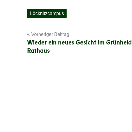
Löcknitzcampus
Schlagwörter
Beitragsnavigation
Vorheriger Beitrag
Wieder ein neues Gesicht im Grünheid
Rathaus