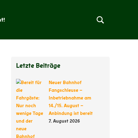
t!
Letzte Beiträge
Neuer Bahnhof
Fangschleuse –
Inbetriebnahme am
14./15. August –
Anbindung ist bereit
7. August 2026