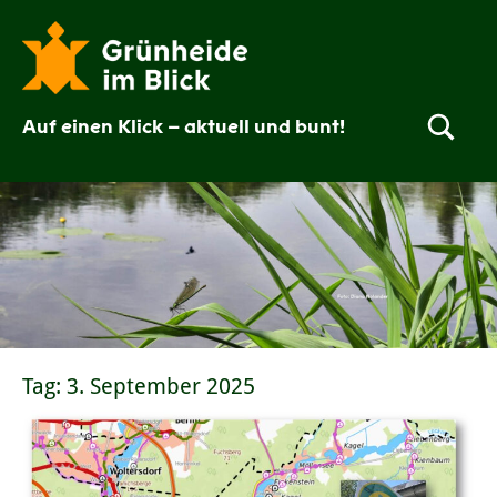
Zum
Inhalt
springen
Auf einen Klick – aktuell und bunt!
Grünheide
im
Blick
Tag:
3. September 2025