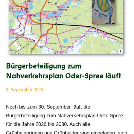
Bürgerbeteiligung zum
Nahverkehrsplan Oder-Spree läuft
3. September 2025
Anke
Alle
Beißer
Beiträge
Noch bis zum 30. September läuft die
Bürgerbeteiligung zum Nahverkehrsplan Oder-Spree
für die Jahre 2026 bis 2030. Auch alle
Grünheiderinnen und Grünheider sind eingeladen, sich