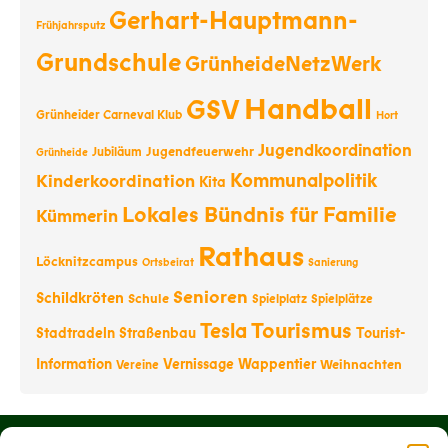
Gerhart-Hauptmann-
Frühjahrsputz
Grundschule
GrünheideNetzWerk
Handball
GSV
Grünheider Carneval Klub
Hort
Jugendkoordination
Jugendfeuerwehr
Jubiläum
Grünheide
Kommunalpolitik
Kinderkoordination
Kita
Lokales Bündnis für Familie
Kümmerin
Rathaus
Löcknitzcampus
Ortsbeirat
Sanierung
Senioren
Schildkröten
Schule
Spielplatz
Spielplätze
Tourismus
Tesla
Stadtradeln
Straßenbau
Tourist-
Information
Vernissage
Wappentier
Weihnachten
Vereine