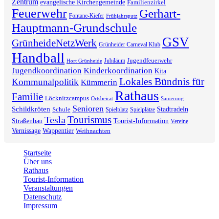
Zentrum
evangelische Kirchengemeinde
Familienzirkel
Feuerwehr
Gerhart-
Fontane-Kiefer
Frühjahrsputz
Hauptmann-Grundschule
GSV
GrünheideNetzWerk
Grünheider Carneval Klub
Handball
Jugendfeuerwehr
Jubiläum
Hort Grünheide
Jugendkoordination
Kinderkoordination
Kita
Lokales Bündnis für
Kommunalpolitik
Kümmerin
Rathaus
Familie
Löcknitzcampus
Ortsbeirat
Sanierung
Senioren
Schildkröten
Stadtradeln
Schule
Spielplatz
Spielplätze
Tourismus
Tesla
Straßenbau
Tourist-Information
Vereine
Vernissage
Wappentier
Weihnachten
Startseite
Über uns
Rathaus
Tourist-Information
Veranstaltungen
Datenschutz
Impressum