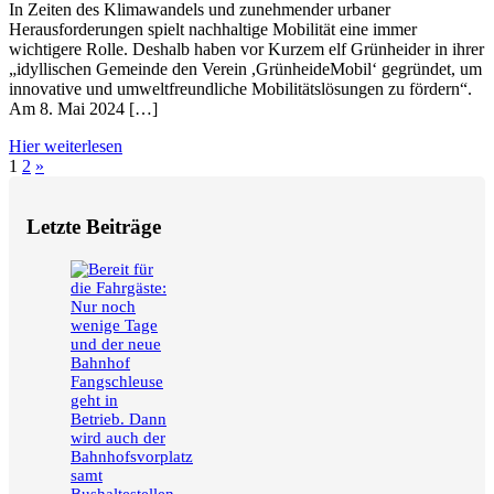
In Zeiten des Klimawandels und zunehmender urbaner
Herausforderungen spielt nachhaltige Mobilität eine immer
wichtigere Rolle. Deshalb haben vor Kurzem elf Grünheider in ihrer
„idyllischen Gemeinde den Verein ,GrünheideMobil‘ gegründet, um
innovative und umweltfreundliche Mobilitätslösungen zu fördern“.
Am 8. Mai 2024 […]
Hier weiterlesen
Seitennummerierung
Nächste
1
2
»
Beiträge
der
Letzte Beiträge
Beiträge