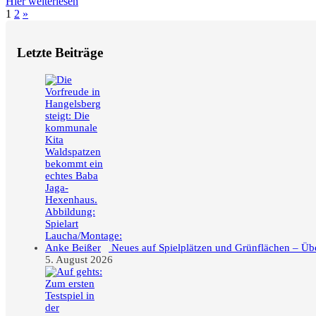
Hier weiterlesen
Seitennummerierung
Nächste
1
2
»
Beiträge
der
Letzte Beiträge
Beiträge
Neues auf Spielplätzen und Grünflächen – Üb
5. August 2026