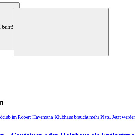
d bunt!
n