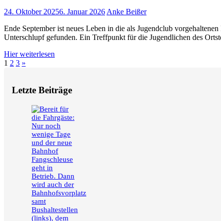
24. Oktober 2025
6. Januar 2026
Anke Beißer
Ende September ist neues Leben in die als Jugendclub vorgehaltenen
Unterschlupf gefunden. Ein Treffpunkt für die Jugendlichen des Ortst
Hier weiterlesen
Seitennummerierung
Nächste
1
2
3
»
Beiträge
der
Letzte Beiträge
Beiträge