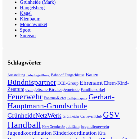
Grünheide (Mark)
Hangelsberg
Kagel
Kienbaum
Mönchwinkel
Sport
Spreeau
Schlagwörter
Bauen
Ausstellung
Bahnhof Fangschleuse
Babybegrüßung
Bündnispartner
Ehrenamt
Eltern-Kind-
ECE-Group
Zentrum
evangelische Kirchengemeinde
Familienzirkel
Feuerwehr
Gerhart-
Fontane-Kiefer
Frühjahrsputz
Hauptmann-Grundschule
GSV
GrünheideNetzWerk
Grünheider Carneval Klub
Handball
Jugendfeuerwehr
Jubiläum
Hort Grünheide
Jugendkoordination
Kinderkoordination
Kita