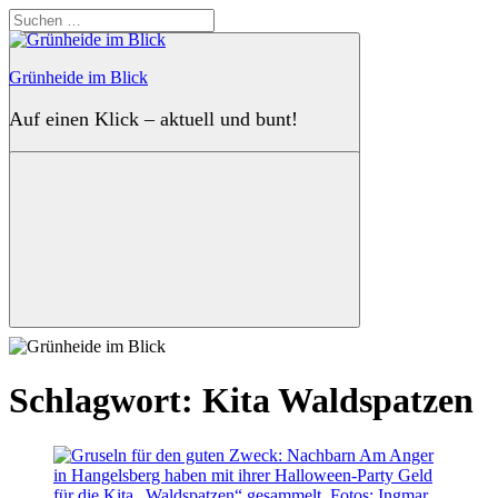
Zum
Suchen
Inhalt
nach:
springen
Grünheide im Blick
Auf einen Klick – aktuell und bunt!
Suchen
Schlagwort:
Kita Waldspatzen