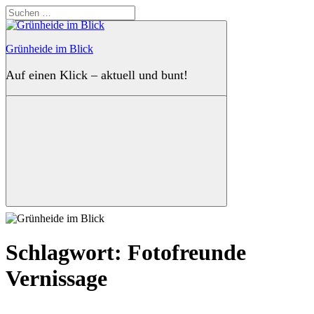
Zum
Suchen
Inhalt
nach:
springen
Grünheide im Blick
Auf einen Klick – aktuell und bunt!
Suchen
Schlagwort:
Fotofreunde
Vernissage