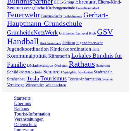
Bündnispartner
Ehrenamt
Eltern-Kind-
ECE-Group
Zentrum
evangelische Kirchengemeinde
Familienzirkel
Feuerwehr
Gerhart-
Fontane-Kiefer
Frühjahrsputz
Hauptmann-Grundschule
GSV
GrünheideNetzWerk
Grünheider Carneval Klub
Handball
Jugendfeuerwehr
Jubiläum
Hort Grünheide
Jugendkoordination
Kinderkoordination
Kita
Lokales Bündnis für
Kommunalpolitik
Kümmerin
Rathaus
Familie
Löcknitzcampus
Ortsbeirat
Sanierung
Senioren
Schildkröten
Stadtradeln
Schule
Spielplatz
Spielplätze
Tourismus
Tesla
Straßenbau
Tourist-Information
Vereine
Vernissage
Wappentier
Weihnachten
Startseite
Über uns
Rathaus
Tourist-Information
Veranstaltungen
Datenschutz
Impressum