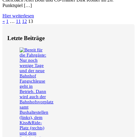
Punktspiel […]
Hier weiterlesen
Seitennummerierung
Vorherige
«
1
…
11
12
13
Beiträge
der
Letzte Beiträge
Beiträge