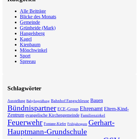
Alle Beiträge
Blicke des Monats
Gemeinde
Grünheide (Mark)
Hangelsberg
Kagel
Kienbaum
Mönchwinkel
Sport
Spreeau
Schlagwörter
Bauen
Bahnhof Fangschleuse
Ausstellung
Babybegrüßung
Bündnispartner
Ehrenamt
Eltern-Kind-
ECE-Group
Zentrum
evangelische Kirchengemeinde
Familienzirkel
Feuerwehr
Gerhart-
Fontane-Kiefer
Frühjahrsputz
Hauptmann-Grundschule