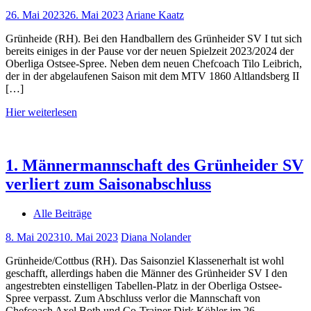
26. Mai 2023
26. Mai 2023
Ariane Kaatz
Grünheide (RH). Bei den Handballern des Grünheider SV I tut sich
bereits einiges in der Pause vor der neuen Spielzeit 2023/2024 der
Oberliga Ostsee-Spree. Neben dem neuen Chefcoach Tilo Leibrich,
der in der abgelaufenen Saison mit dem MTV 1860 Altlandsberg II
[…]
Hier weiterlesen
1. Männermannschaft des Grünheider SV
verliert zum Saisonabschluss
Alle Beiträge
8. Mai 2023
10. Mai 2023
Diana Nolander
Grünheide/Cottbus (RH). Das Saisonziel Klassenerhalt ist wohl
geschafft, allerdings haben die Männer des Grünheider SV I den
angestrebten einstelligen Tabellen-Platz in der Oberliga Ostsee-
Spree verpasst. Zum Abschluss verlor die Mannschaft von
Chefcoach Axel Both und Co-Trainer Dirk Köhler im 26.