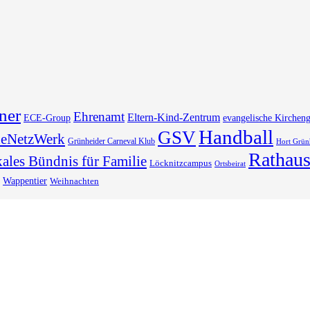
ner
Ehrenamt
Eltern-Kind-Zentrum
ECE-Group
evangelische Kirchen
Handball
GSV
deNetzWerk
Grünheider Carneval Klub
Hort Grün
Rathau
ales Bündnis für Familie
Löcknitzcampus
Ortsbeirat
Wappentier
Weihnachten