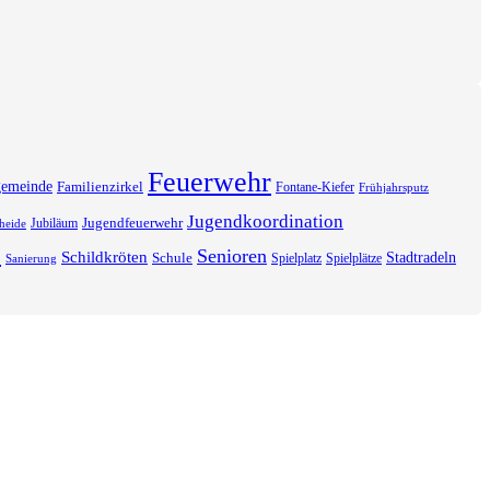
Feuerwehr
gemeinde
Familienzirkel
Fontane-Kiefer
Frühjahrsputz
Jugendkoordination
Jugendfeuerwehr
Jubiläum
heide
s
Senioren
Schildkröten
Stadtradeln
Schule
Spielplatz
Spielplätze
Sanierung