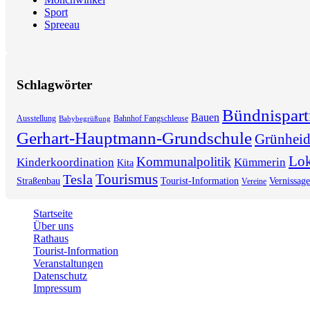
Sport
Spreeau
Schlagwörter
Bündnispart
Bauen
Ausstellung
Bahnhof Fangschleuse
Babybegrüßung
Gerhart-Hauptmann-Grundschule
Grünhei
Lok
Kommunalpolitik
Kinderkoordination
Kümmerin
Kita
Tourismus
Tesla
Straßenbau
Tourist-Information
Vernissage
Vereine
Startseite
Über uns
Rathaus
Tourist-Information
Veranstaltungen
Datenschutz
Impressum
2026 © Gemeinde Grünheide (Mark)