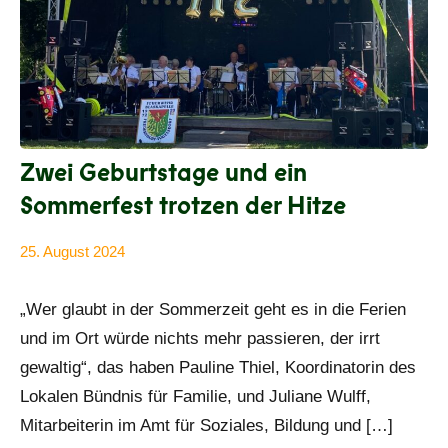
Zwei Geburtstage und ein
Sommerfest trotzen der Hitze
25. August 2024
Anke
Alle
Beißer
Beiträge
„Wer glaubt in der Sommerzeit geht es in die Ferien
und im Ort würde nichts mehr passieren, der irrt
gewaltig“, das haben Pauline Thiel, Koordinatorin des
Lokalen Bündnis für Familie, und Juliane Wulff,
Mitarbeiterin im Amt für Soziales, Bildung und […]