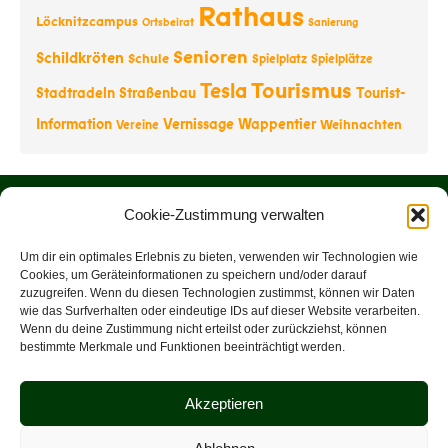
Rathaus
Löcknitzcampus
Ortsbeirat
Sanierung
Senioren
Schildkröten
Schule
Spielplatz
Spielplätze
Tourismus
Tesla
Stadtradeln
Straßenbau
Tourist-
Information
Vernissage
Wappentier
Weihnachten
Vereine
Startseite
Cookie-Zustimmung verwalten
Über uns
Um dir ein optimales Erlebnis zu bieten, verwenden wir Technologien wie
Cookies, um Geräteinformationen zu speichern und/oder darauf
zuzugreifen. Wenn du diesen Technologien zustimmst, können wir Daten
Rathaus
wie das Surfverhalten oder eindeutige IDs auf dieser Website verarbeiten.
Wenn du deine Zustimmung nicht erteilst oder zurückziehst, können
Tourist-Information
bestimmte Merkmale und Funktionen beeinträchtigt werden.
Veranstaltungen
Akzeptieren
Datenschutz