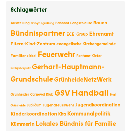
Schlagwörter
Bauen
Ausstellung
Bahnhof Fangschleuse
Babybegrüßung
Bündnispartner
Ehrenamt
ECE-Group
Eltern-Kind-Zentrum
evangelische Kirchengemeinde
Feuerwehr
Familienzirkel
Fontane-Kiefer
Gerhart-Hauptmann-
Frühjahrsputz
Grundschule
GrünheideNetzWerk
Handball
GSV
Grünheider Carneval Klub
Hort
Jugendkoordination
Jugendfeuerwehr
Jubiläum
Grünheide
Kommunalpolitik
Kinderkoordination
Kita
Lokales Bündnis für Familie
Kümmerin