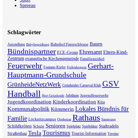
Spreeau
Schlagwörter
Bauen
Bahnhof Fangschleuse
Ausstellung
Babybegrüßung
Bündnispartner
Ehrenamt
Eltern-Kind-
ECE-Group
Zentrum
evangelische Kirchengemeinde
Familienzirkel
Feuerwehr
Gerhart-
Fontane-Kiefer
Frühjahrsputz
Hauptmann-Grundschule
GSV
GrünheideNetzWerk
Grünheider Carneval Klub
Handball
Jugendfeuerwehr
Jubiläum
Hort Grünheide
Jugendkoordination
Kinderkoordination
Kita
Lokales Bündnis für
Kommunalpolitik
Kümmerin
Rathaus
Familie
Löcknitzcampus
Ortsbeirat
Sanierung
Senioren
Schildkröten
Stadtradeln
Schule
Spielplatz
Spielplätze
Tourismus
Tesla
Straßenbau
Tourist-Information
Vereine