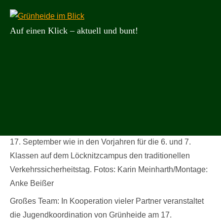
Zum
Suchen
Such
Inhalt
nach:
Auf einen Klick – aktuell und bunt!
springen
Grünheide
im
Blick
Großes Team: In Kooperation vieler Partner veranstaltet
die Jugendkoordination von Grünheide am 17.