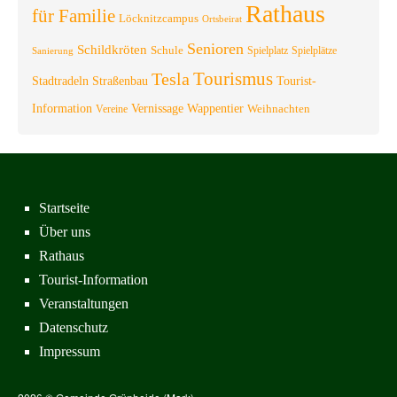
Rathaus
für Familie
Löcknitzcampus
Ortsbeirat
Senioren
Schildkröten
Schule
Spielplatz
Spielplätze
Sanierung
Tourismus
Tesla
Stadtradeln
Straßenbau
Tourist-
Information
Vernissage
Wappentier
Weihnachten
Vereine
Startseite
Über uns
Rathaus
Tourist-Information
Veranstaltungen
Datenschutz
Impressum