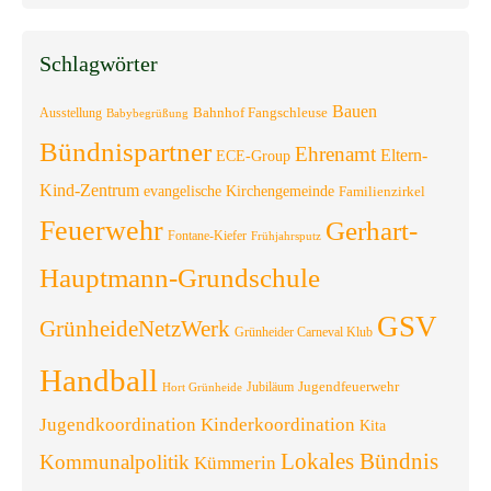
Schlagwörter
Bauen
Bahnhof Fangschleuse
Ausstellung
Babybegrüßung
Bündnispartner
Ehrenamt
Eltern-
ECE-Group
Kind-Zentrum
evangelische Kirchengemeinde
Familienzirkel
Feuerwehr
Gerhart-
Fontane-Kiefer
Frühjahrsputz
Hauptmann-Grundschule
GSV
GrünheideNetzWerk
Grünheider Carneval Klub
Handball
Jugendfeuerwehr
Jubiläum
Hort Grünheide
Jugendkoordination
Kinderkoordination
Kita
Lokales Bündnis
Kommunalpolitik
Kümmerin