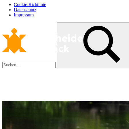
Cookie-Richtlinie
Datenschutz
Impressum
Zum
Suchen
Inhalt
nach:
springen
Suchen