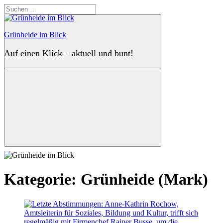
Zum
Suchen
Inhalt
nach:
springen
Grünheide im Blick
Auf einen Klick – aktuell und bunt!
Suchen
Kategorie:
Grünheide (Mark)