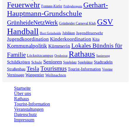
Feuerwehr
Gerhart-
Fontane-Kiefer
Frühjahrsputz
Hauptmann-Grundschule
GSV
GrünheideNetzWerk
Grünheider Carneval Klub
Handball
Jugendfeuerwehr
Jubiläum
Hort Grünheide
Jugendkoordination
Kinderkoordination
Kita
Lokales Bündnis für
Kommunalpolitik
Kümmerin
Rathaus
Familie
Löcknitzcampus
Ortsbeirat
Sanierung
Senioren
Schildkröten
Stadtradeln
Schule
Spielplatz
Spielplätze
Tourismus
Tesla
Straßenbau
Tourist-Information
Vereine
Vernissage
Wappentier
Weihnachten
Startseite
Über uns
Rathaus
Tourist-Information
Veranstaltungen
Datenschutz
Impressum
2026 © Gemeinde Grünheide (Mark)