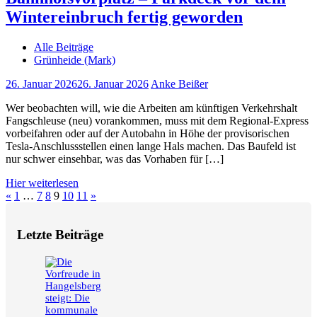
Wintereinbruch fertig geworden
Alle Beiträge
Grünheide (Mark)
26. Januar 2026
26. Januar 2026
Anke Beißer
Wer beobachten will, wie die Arbeiten am künftigen Verkehrshalt
Fangschleuse (neu) vorankommen, muss mit dem Regional-Express
vorbeifahren oder auf der Autobahn in Höhe der provisorischen
Tesla-Anschlussstellen einen lange Hals machen. Das Baufeld ist
nur schwer einsehbar, was das Vorhaben für […]
Hier weiterlesen
Seitennummerierung
Vorherige
Nächste
«
1
…
7
8
9
10
11
»
Beiträge
Beiträge
der
Letzte Beiträge
Beiträge