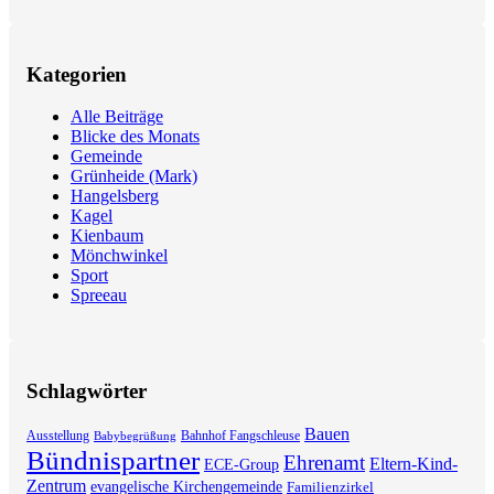
Kategorien
Alle Beiträge
Blicke des Monats
Gemeinde
Grünheide (Mark)
Hangelsberg
Kagel
Kienbaum
Mönchwinkel
Sport
Spreeau
Schlagwörter
Bauen
Ausstellung
Bahnhof Fangschleuse
Babybegrüßung
Bündnispartner
Ehrenamt
Eltern-Kind-
ECE-Group
Zentrum
evangelische Kirchengemeinde
Familienzirkel