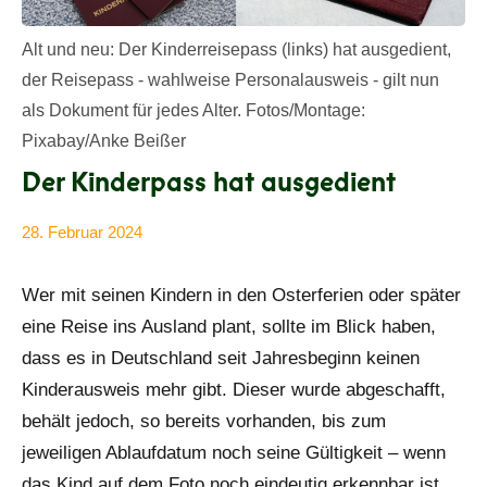
Alt und neu: Der Kinderreisepass (links) hat ausgedient,
der Reisepass - wahlweise Personalausweis - gilt nun
als Dokument für jedes Alter. Fotos/Montage:
Pixabay/Anke Beißer
Der Kinderpass hat ausgedient
28. Februar 2024
Anke
Alle
Beißer
Beiträge
Wer mit seinen Kindern in den Osterferien oder später
eine Reise ins Ausland plant, sollte im Blick haben,
dass es in Deutschland seit Jahresbeginn keinen
Kinderausweis mehr gibt. Dieser wurde abgeschafft,
behält jedoch, so bereits vorhanden, bis zum
jeweiligen Ablaufdatum noch seine Gültigkeit – wenn
das Kind auf dem Foto noch eindeutig erkennbar ist.