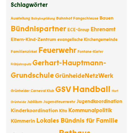
Schlagwörter
Bauen
Bahnhof Fangschleuse
Ausstellung
Babybegrüßung
Bündnispartner
Ehrenamt
ECE-Group
Eltern-Kind-Zentrum
evangelische Kirchengemeinde
Feuerwehr
Familienzirkel
Fontane-Kiefer
Gerhart-Hauptmann-
Frühjahrsputz
Grundschule
GrünheideNetzWerk
Handball
GSV
Grünheider Carneval Klub
Hort
Jugendkoordination
Jugendfeuerwehr
Jubiläum
Grünheide
Kommunalpolitik
Kinderkoordination
Kita
Lokales Bündnis für Familie
Kümmerin