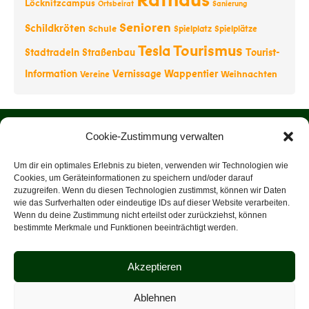
Rathaus
Löcknitzcampus
Ortsbeirat
Sanierung
Senioren
Schildkröten
Schule
Spielplatz
Spielplätze
Tourismus
Tesla
Stadtradeln
Straßenbau
Tourist-
Information
Vernissage
Wappentier
Weihnachten
Vereine
Startseite
Cookie-Zustimmung verwalten
Über uns
Um dir ein optimales Erlebnis zu bieten, verwenden wir Technologien wie
Cookies, um Geräteinformationen zu speichern und/oder darauf
zuzugreifen. Wenn du diesen Technologien zustimmst, können wir Daten
Rathaus
wie das Surfverhalten oder eindeutige IDs auf dieser Website verarbeiten.
Wenn du deine Zustimmung nicht erteilst oder zurückziehst, können
Tourist-Information
bestimmte Merkmale und Funktionen beeinträchtigt werden.
Veranstaltungen
Akzeptieren
Datenschutz
Ablehnen