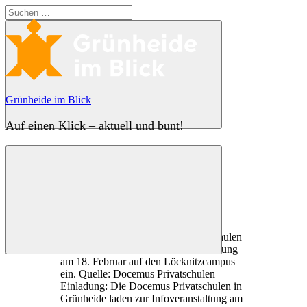
Zum
Suchen
Inhalt
nach:
springen
Grünheide im Blick
Auf einen Klick – aktuell und bunt!
Suchen
Einladung: Die Docemus Privatschulen in
Grünheide laden zur Infoveranstaltung am