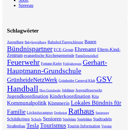
Sport
Spreeau
Schlagwörter
Bauen
Bahnhof Fangschleuse
Ausstellung
Babybegrüßung
Bündnispartner
Ehrenamt
Eltern-Kind-
ECE-Group
Zentrum
evangelische Kirchengemeinde
Familienzirkel
Feuerwehr
Gerhart-
Fontane-Kiefer
Frühjahrsputz
Hauptmann-Grundschule
GSV
GrünheideNetzWerk
Grünheider Carneval Klub
Handball
Jugendfeuerwehr
Jubiläum
Hort Grünheide
Jugendkoordination
Kinderkoordination
Kita
Lokales Bündnis für
Kommunalpolitik
Kümmerin
Rathaus
Familie
Löcknitzcampus
Ortsbeirat
Sanierung
Senioren
Schildkröten
Stadtradeln
Schule
Spielplatz
Spielplätze
Tourismus
Tesla
Straßenbau
Tourist-Information
Vereine