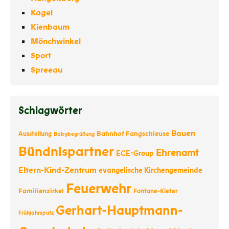
Kagel
Kienbaum
Mönchwinkel
Sport
Spreeau
Schlagwörter
Bauen
Bahnhof Fangschleuse
Ausstellung
Babybegrüßung
Bündnispartner
Ehrenamt
ECE-Group
Eltern-Kind-Zentrum
evangelische Kirchengemeinde
Feuerwehr
Familienzirkel
Fontane-Kiefer
Gerhart-Hauptmann-
Frühjahrsputz