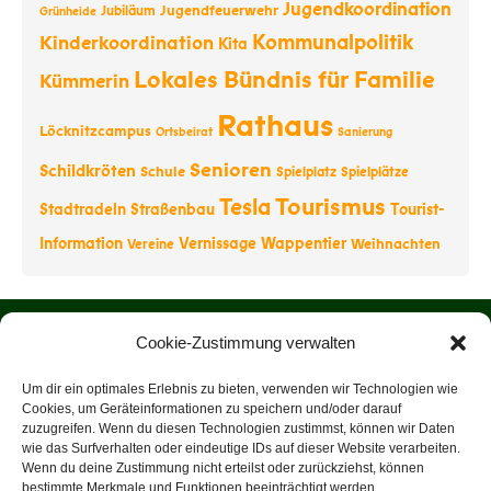
Jugendkoordination
Jugendfeuerwehr
Jubiläum
Grünheide
Kommunalpolitik
Kinderkoordination
Kita
Lokales Bündnis für Familie
Kümmerin
Rathaus
Löcknitzcampus
Ortsbeirat
Sanierung
Senioren
Schildkröten
Schule
Spielplatz
Spielplätze
Tourismus
Tesla
Stadtradeln
Straßenbau
Tourist-
Information
Vernissage
Wappentier
Weihnachten
Vereine
Startseite
Cookie-Zustimmung verwalten
Über uns
Um dir ein optimales Erlebnis zu bieten, verwenden wir Technologien wie
Cookies, um Geräteinformationen zu speichern und/oder darauf
zuzugreifen. Wenn du diesen Technologien zustimmst, können wir Daten
Rathaus
wie das Surfverhalten oder eindeutige IDs auf dieser Website verarbeiten.
Wenn du deine Zustimmung nicht erteilst oder zurückziehst, können
Tourist-Information
bestimmte Merkmale und Funktionen beeinträchtigt werden.