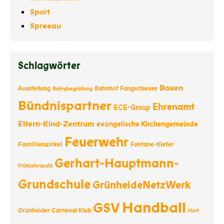
Sport
Spreeau
Schlagwörter
Bauen
Ausstellung
Bahnhof Fangschleuse
Babybegrüßung
Bündnispartner
Ehrenamt
ECE-Group
Eltern-Kind-Zentrum
evangelische Kirchengemeinde
Feuerwehr
Familienzirkel
Fontane-Kiefer
Gerhart-Hauptmann-
Frühjahrsputz
Grundschule
GrünheideNetzWerk
Handball
GSV
Grünheider Carneval Klub
Hort