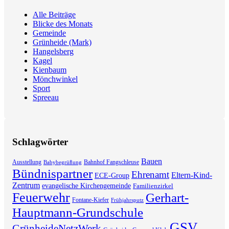
Alle Beiträge
Blicke des Monats
Gemeinde
Grünheide (Mark)
Hangelsberg
Kagel
Kienbaum
Mönchwinkel
Sport
Spreeau
Schlagwörter
Bauen
Ausstellung
Bahnhof Fangschleuse
Babybegrüßung
Bündnispartner
Ehrenamt
Eltern-Kind-
ECE-Group
Zentrum
evangelische Kirchengemeinde
Familienzirkel
Feuerwehr
Gerhart-
Fontane-Kiefer
Frühjahrsputz
Hauptmann-Grundschule
GSV
GrünheideNetzWerk