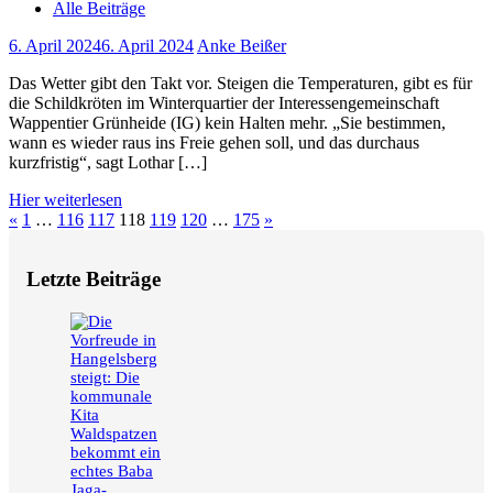
Alle Beiträge
6. April 2024
6. April 2024
Anke Beißer
Das Wetter gibt den Takt vor. Steigen die Temperaturen, gibt es für
die Schildkröten im Winterquartier der Interessengemeinschaft
Wappentier Grünheide (IG) kein Halten mehr. „Sie bestimmen,
wann es wieder raus ins Freie gehen soll, und das durchaus
kurzfristig“, sagt Lothar […]
Hier weiterlesen
Seitennummerierung
Vorherige
Nächste
«
1
…
116
117
118
119
120
…
175
»
Beiträge
Beiträge
der
Letzte Beiträge
Beiträge