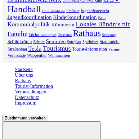
Grünheider Carneval Klub
Handball
Jugendfeuerwehr
Jubiläum
Hort Grünheide
Jugendkoordination
Kinderkoordination
Kita
Lokales Bündnis für
Kommunalpolitik
Kümmerin
Rathaus
Familie
Löcknitzcampus
Ortsbeirat
Sanierung
Senioren
Schildkröten
Stadtradeln
Schule
Spielplatz
Spielplätze
Tourismus
Tesla
Straßenbau
Tourist-Information
Vereine
Vernissage
Wappentier
Weihnachten
Startseite
Über uns
Rathaus
Tourist-Information
Veranstaltungen
Datenschutz
Impressum
2026 © Gemeinde Grünheide (Mark)
Zustimmung verwalten