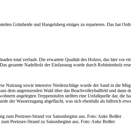
teilen Grünheide und Hangelsberg einiges zu reparieren. Das hat Ordn
den total verfault. Die erwartete Qualität des Holzes, das hier vor e
 Das gesamte Nadelholz der Einfassung wurde durch Robinienholz ersetz
 diese Nutzung sowie intensive Niederschläge wurde der Sand in die Mü
er aus dem angrenzenden Wald über das Beachvolleyballfeld und dann 
wohnern angelegten Treppenstufen stellten eine Unfallquelle dar, die 
 der Wasserzugang abgeflacht, was sich ebenfalls als hilfreich erwei
 zum Peetzsee-Strand zu Saisonbeginn aus. Foto: Anke Beißer