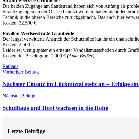
Strand Peetzsee Grünheide
Die beiden Zugänge am Sandstrand haben sich von Anfang als problema
Strandzugängen an der Ostsee benutzt werden, haben nicht den erhoffte
Technik in die oberen Bereiche zurückgebracht. Das auch hier verwe
Kosten: 32.500 €
Pavillon Werlseestraße Grünheide
Der längst verwitterte Anstrich der Schutzhütte hat ihr ein unanseh
Kosten: 2.500 €
Leider sei wenig später ein erneuter Vandalismusschaden durch Graffit
Kosten der Beseitigung: 1.000 €
(Anke Beißer)
Schlagwörter
Rathaus
Beitragsnavigation
Vorheriger Beitrag
Nächster Einsatz im Löcknitztal steht an – Erfolge s
Nächster Beitrag
Schulhaus und Hort wachsen in die Höhe
Letzte Beiträge