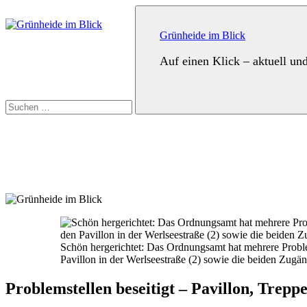
Zum
Suchen
Inhalt
nach:
springen
Grünheide im Blick
Auf einen Klick – aktuell un
Suchen
Schön hergerichtet: Das Ordnungsamt hat mehrere Proble
Pavillon in der Werlseestraße (2) sowie die beiden Zugä
Problemstellen beseitigt – Pavillon, Trep