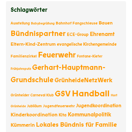
Schlagwörter
Bauen
Bahnhof Fangschleuse
Ausstellung
Babybegrüßung
Bündnispartner
Ehrenamt
ECE-Group
Eltern-Kind-Zentrum
evangelische Kirchengemeinde
Feuerwehr
Familienzirkel
Fontane-Kiefer
Gerhart-Hauptmann-
Frühjahrsputz
Grundschule
GrünheideNetzWerk
Handball
GSV
Grünheider Carneval Klub
Hort
Jugendkoordination
Jugendfeuerwehr
Jubiläum
Grünheide
Kommunalpolitik
Kinderkoordination
Kita
Lokales Bündnis für Familie
Kümmerin