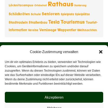
Rathaus
Löcknitzcampus
Ortsbeirat
Sanierung
Senioren
Schildkröten
Schule
Spielplatz
Spielplätze
Tourismus
Tesla
Stadtradeln
Straßenbau
Tourist-
Information
Vernissage
Wappentier
Weihnachten
Vereine
Startseite
Cookie-Zustimmung verwalten
Über uns
Um dir ein optimales Erlebnis zu bieten, verwenden wir Technologien wie
Cookies, um Geräteinformationen zu speichern und/oder darauf
zuzugreifen. Wenn du diesen Technologien zustimmst, können wir Daten
Rathaus
wie das Surfverhalten oder eindeutige IDs auf dieser Website verarbeiten.
Wenn du deine Zustimmung nicht erteilst oder zurückziehst, können
Tourist-Information
bestimmte Merkmale und Funktionen beeinträchtigt werden.
Veranstaltungen
Akzeptieren
Datenschutz