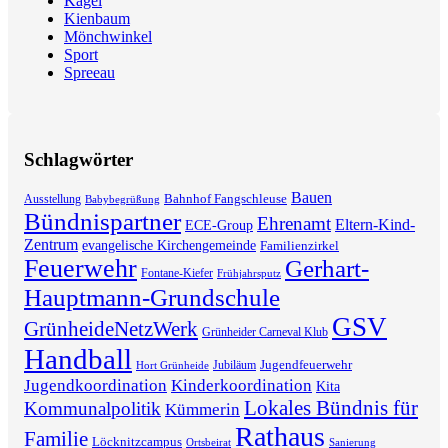
Kagel
Kienbaum
Mönchwinkel
Sport
Spreeau
Schlagwörter
Bauen
Bahnhof Fangschleuse
Ausstellung
Babybegrüßung
Bündnispartner
Ehrenamt
Eltern-Kind-
ECE-Group
Zentrum
evangelische Kirchengemeinde
Familienzirkel
Feuerwehr
Gerhart-
Fontane-Kiefer
Frühjahrsputz
Hauptmann-Grundschule
GSV
GrünheideNetzWerk
Grünheider Carneval Klub
Handball
Jugendfeuerwehr
Jubiläum
Hort Grünheide
Jugendkoordination
Kinderkoordination
Kita
Lokales Bündnis für
Kommunalpolitik
Kümmerin
Rathaus
Familie
Löcknitzcampus
Ortsbeirat
Sanierung