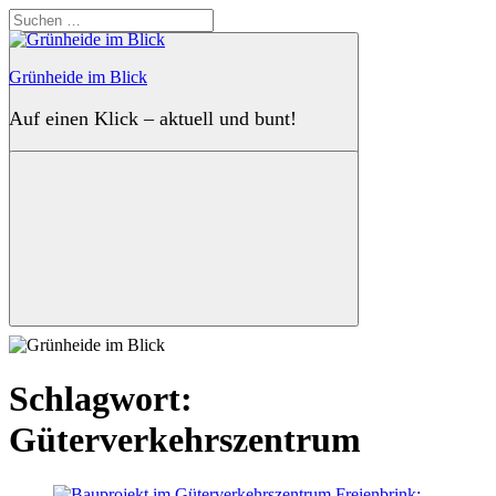
Zum
Suchen
Inhalt
nach:
springen
Grünheide im Blick
Auf einen Klick – aktuell und bunt!
Suchen
Schlagwort:
Güterverkehrszentrum