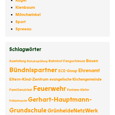
Kagel
Kienbaum
Mönchwinkel
Sport
Spreeau
Schlagwörter
Bauen
Bahnhof Fangschleuse
Ausstellung
Babybegrüßung
Bündnispartner
Ehrenamt
ECE-Group
Eltern-Kind-Zentrum
evangelische Kirchengemeinde
Feuerwehr
Familienzirkel
Fontane-Kiefer
Gerhart-Hauptmann-
Frühjahrsputz
Grundschule
GrünheideNetzWerk