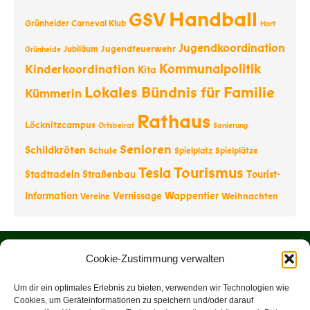
Handball
GSV
Grünheider Carneval Klub
Hort
Jugendkoordination
Jugendfeuerwehr
Jubiläum
Grünheide
Kommunalpolitik
Kinderkoordination
Kita
Lokales Bündnis für Familie
Kümmerin
Rathaus
Löcknitzcampus
Ortsbeirat
Sanierung
Senioren
Schildkröten
Schule
Spielplatz
Spielplätze
Tourismus
Tesla
Stadtradeln
Straßenbau
Tourist-
Information
Vernissage
Wappentier
Weihnachten
Vereine
Startseite
Cookie-Zustimmung verwalten
Über uns
Um dir ein optimales Erlebnis zu bieten, verwenden wir Technologien wie
Cookies, um Geräteinformationen zu speichern und/oder darauf