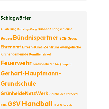
Schlagwörter
Bahnhof Fangschleuse
Ausstellung
Babybegrüßung
Bündnispartner
Bauen
ECE-Group
Ehrenamt
Eltern-Kind-Zentrum
evangelische
Kirchengemeinde
Familienzirkel
Feuerwehr
Fontane-Kiefer
Frühjahrsputz
Gerhart-Hauptmann-
Grundschule
GrünheideNetzWerk
Grünheider Carneval
Handball
GSV
Klub
Hort Grünheide