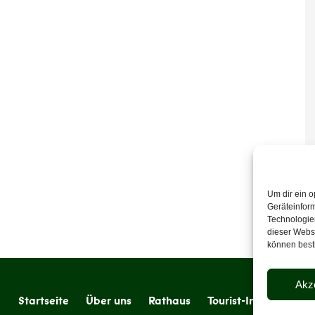
Um dir ein o
Geräteinfor
Technologien
dieser Websi
können best
Akz
Startseite
Über uns
Rathaus
Tourist-Information