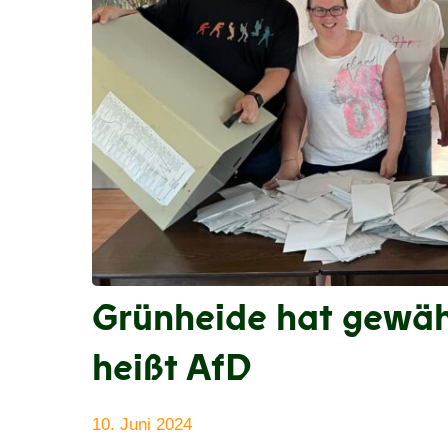
Grünheide hat gewäh
heißt AfD
10. Juni 2024
Anke
Alle