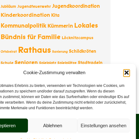
Jugendkoordination
Jugendfeuerwehr
Jubiläum
Kinderkoordination
Kita
Lokales
Kommunalpolitik
Kümmerin
Bündnis für Familie
Löcknitzcampus
Rathaus
Schildkröten
Ortsbeirat
Sanierung
Senioren
Stadtradeln
Schule
Spielplatz
Spielplätze
Tourismus
Tesla
Cookie-Zustimmung verwalten
Straßenbau
Tourist-
Information
Vernissage
Wappentier
Vereine
ptimales Erlebnis zu bieten, verwenden wir Technologien wie Cookies, um
mationen zu speichern und/oder darauf zuzugreifen. Wenn du diesen
Weihnachten
 zustimmst, können wir Daten wie das Surfverhalten oder eindeutige IDs auf
te verarbeiten. Wenn du deine Zustimmung nicht erteilst oder zurückziehst,
immte Merkmale und Funktionen beeinträchtigt werden.
eptieren
Ablehnen
Einstellungen ansehen
Veranstaltungen
Datenschutz
Impressum