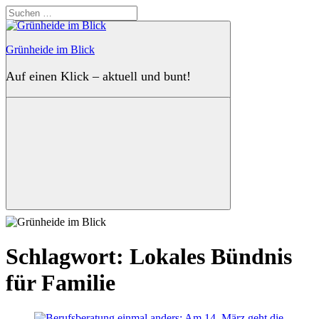
Zum
Suchen
Inhalt
nach:
springen
Grünheide im Blick
Auf einen Klick – aktuell und bunt!
Suchen
Schlagwort:
Lokales Bündnis
für Familie