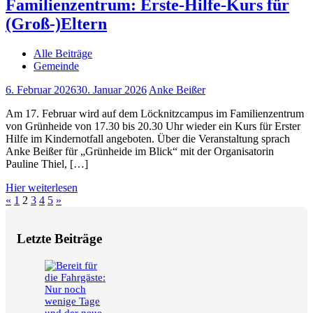
Familienzentrum: Erste-Hilfe-Kurs für
(Groß-)Eltern
Alle Beiträge
Gemeinde
6. Februar 2026
30. Januar 2026
Anke Beißer
Am 17. Februar wird auf dem Löcknitzcampus im Familienzentrum
von Grünheide von 17.30 bis 20.30 Uhr wieder ein Kurs für Erster
Hilfe im Kindernotfall angeboten. Über die Veranstaltung sprach
Anke Beißer für „Grünheide im Blick“ mit der Organisatorin
Pauline Thiel, […]
Hier weiterlesen
Seitennummerierung
Vorherige
Nächste
«
1
2
3
4
5
»
Beiträge
Beiträge
der
Letzte Beiträge
Beiträge