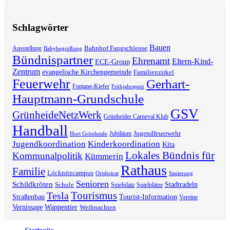
Schlagwörter
Bauen
Bahnhof Fangschleuse
Ausstellung
Babybegrüßung
Bündnispartner
Ehrenamt
Eltern-Kind-
ECE-Group
Zentrum
evangelische Kirchengemeinde
Familienzirkel
Feuerwehr
Gerhart-
Fontane-Kiefer
Frühjahrsputz
Hauptmann-Grundschule
GSV
GrünheideNetzWerk
Grünheider Carneval Klub
Handball
Jugendfeuerwehr
Jubiläum
Hort Grünheide
Jugendkoordination
Kinderkoordination
Kita
Lokales Bündnis für
Kommunalpolitik
Kümmerin
Rathaus
Familie
Löcknitzcampus
Ortsbeirat
Sanierung
Senioren
Schildkröten
Stadtradeln
Schule
Spielplatz
Spielplätze
Tourismus
Tesla
Straßenbau
Tourist-Information
Vereine
Vernissage
Wappentier
Weihnachten