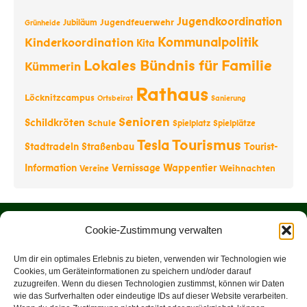
Jugendkoordination
Jugendfeuerwehr
Jubiläum
Grünheide
Kommunalpolitik
Kinderkoordination
Kita
Lokales Bündnis für Familie
Kümmerin
Rathaus
Löcknitzcampus
Ortsbeirat
Sanierung
Senioren
Schildkröten
Schule
Spielplatz
Spielplätze
Tourismus
Tesla
Stadtradeln
Straßenbau
Tourist-
Information
Vernissage
Wappentier
Weihnachten
Vereine
Startseite
Cookie-Zustimmung verwalten
Über uns
Um dir ein optimales Erlebnis zu bieten, verwenden wir Technologien wie
Cookies, um Geräteinformationen zu speichern und/oder darauf
zuzugreifen. Wenn du diesen Technologien zustimmst, können wir Daten
Rathaus
wie das Surfverhalten oder eindeutige IDs auf dieser Website verarbeiten.