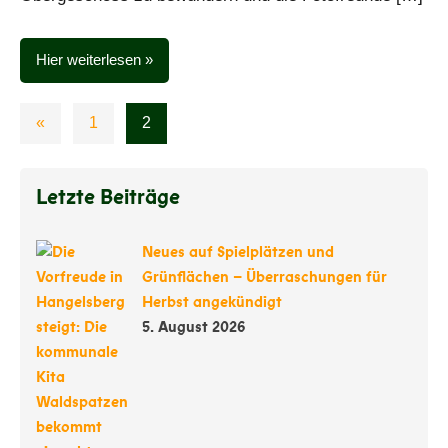
Hier weiterlesen
Seitennummerierung
Vorherige
«
1
2
der
Beiträge
Beiträge
Letzte Beiträge
Neues auf Spielplätzen und
Grünflächen – Überraschungen für
Herbst angekündigt
5. August 2026