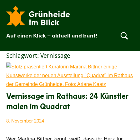
Zum
Inhalt
springen
Auf einen Klick – aktuell und bunt!
Grünheide
im
Schlagwort:
Vernissage
Blick
Vernissage im Rathaus: 24 Künstler
malen im Quadrat
8. November 2024
Ariane
Alle
Kaatz
Beiträge
Wer Martina Bittner kennt, weiß, dass ihr Herz für