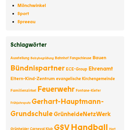
Mönchwinkel
Sport
Spreeau
Schlagwörter
Bauen
Ausstellung
Bahnhof Fangschleuse
Babybegrüßung
Bündnispartner
Ehrenamt
ECE-Group
Eltern-Kind-Zentrum
evangelische Kirchengemeinde
Feuerwehr
Familienzirkel
Fontane-Kiefer
Gerhart-Hauptmann-
Frühjahrsputz
Grundschule
GrünheideNetzWerk
Handball
GSV
Grünheider Carneval Klub
Hort