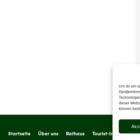
Um dir ein o
Geräteinfor
Technologien
dieser Websi
können best
Akz
Startseite
Über uns
Rathaus
Tourist-Information