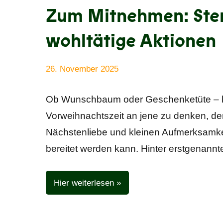
Zum Mitnehmen: Ster
wohltätige Aktionen
26. November 2025
Anke
Alle
Beißer
Beiträge
Ob Wunschbaum oder Geschenketüte – bei
Vorweihnachtszeit an jene zu denken, den
Nächstenliebe und kleinen Aufmerksamke
bereitet werden kann. Hinter erstgenannt
Hier weiterlesen