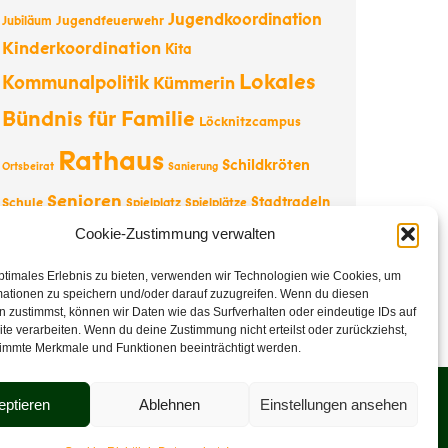
Jugendkoordination
Jugendfeuerwehr
Jubiläum
Kinderkoordination
Kita
Lokales
Kommunalpolitik
Kümmerin
Bündnis für Familie
Löcknitzcampus
Rathaus
Schildkröten
Ortsbeirat
Sanierung
Senioren
Stadtradeln
Schule
Spielplatz
Spielplätze
Tourismus
Tesla
Cookie-Zustimmung verwalten
Straßenbau
Tourist-
Information
Vernissage
Wappentier
Vereine
ptimales Erlebnis zu bieten, verwenden wir Technologien wie Cookies, um
mationen zu speichern und/oder darauf zuzugreifen. Wenn du diesen
Weihnachten
 zustimmst, können wir Daten wie das Surfverhalten oder eindeutige IDs auf
te verarbeiten. Wenn du deine Zustimmung nicht erteilst oder zurückziehst,
immte Merkmale und Funktionen beeinträchtigt werden.
eptieren
Ablehnen
Einstellungen ansehen
Veranstaltungen
Datenschutz
Impressum