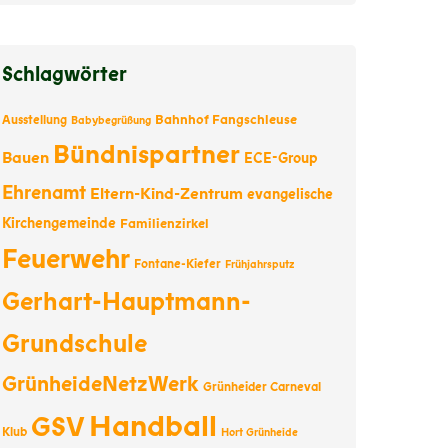
Schlagwörter
Bahnhof Fangschleuse
Ausstellung
Babybegrüßung
Bündnispartner
Bauen
ECE-Group
Ehrenamt
Eltern-Kind-Zentrum
evangelische
Kirchengemeinde
Familienzirkel
Feuerwehr
Fontane-Kiefer
Frühjahrsputz
Gerhart-Hauptmann-
Grundschule
GrünheideNetzWerk
Grünheider Carneval
Handball
GSV
Klub
Hort Grünheide