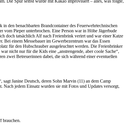
m. Die Spur selbst wurde mit Kakao improvisiert – alles, was folgte,
ick in den benachbarten Brandcontainer des Feuerwehrtechnischen
der vom Pieper unterbrochen. Eine Person war in Höhe Jägerbude
ch doch tatsächlich Alf nach Freienbrink verirrt und war einer Katze
unter. Bei einem Messebauer im Gewerbezentrum war das Essen
latz für den Hubschrauber ausgeleuchtet werden. Die Freienbrinker
war nicht nur für die Kids eine „anstrengende, aber coole Sache“,
en zwei Betreuerinnen dabei, die sich während einer eventuellen
t“, sagt Janine Deutsch, deren Sohn Marvin (11) an dem Camp
. Nach jedem Einsatz wurden sie mit Fotos und Updates versorgt,
f brauchen.