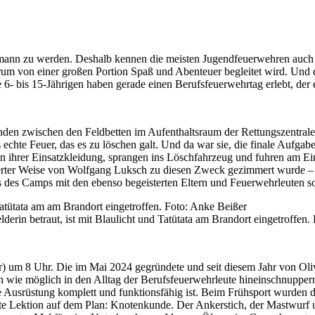
r-mann zu werden. Deshalb kennen die meisten Jugendfeuerwehren auch 
derum von einer großen Portion Spaß und Abenteuer begleitet wird. Un
- bis 15-Jährigen haben gerade einen Berufsfeuerwehrtag erlebt, der es
unden zwischen den Feldbetten im Aufenthaltsraum der Rettungszentra
as echte Feuer, das es zu löschen galt. Und da war sie, die finale Aufg
n ihrer Einsatzkleidung, sprangen ins Löschfahrzeug und fuhren am Ein
erter Weise von Wolfgang Luksch zu diesen Zweck gezimmert wurde – g
uss des Camps mit den ebenso begeisterten Eltern und Feuerwehrleuten 
elderin betraut, ist mit Blaulicht und Tatütata am Brandort eingetroffen
um 8 Uhr. Die im Mai 2024 gegründete und seit diesem Jahr von Olive
 wie möglich in den Alltag der Berufsfeuerwehrleute hineinschnuppern
die Ausrüstung komplett und funktionsfähig ist. Beim Frühsport wurde
ste Lektion auf dem Plan: Knotenkunde. Der Ankerstich, der Mastwurf