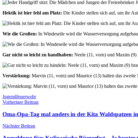
Hektik ist hier fehl am Platz:
Die Kinder stellen sich auf, um ihr A
Wie die Großen:
In Windeseile wird die Wasserversorgung aufgebau
Gar nicht so leicht zu handhaben:
Neele (11, vorn) und Maxim (9) 
Verstärkung:
Marvin (11, vorn) und Maurice (13) halten das zweite S
Schlagwörter
Jugendfeuerwehr
Beitragsnavigation
Vorheriger Beitrag
Oma-Opa-Tag mal anders in der Kita Waldspatzen i
Nächster Beitrag
Anmeldung fürs Kulinarische Bürgerfest – Je bunter 