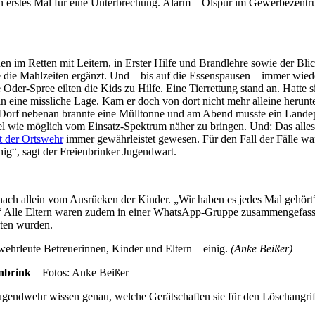
ein erstes Mal für eine Unterbrechung. Alarm – Ölspur im Gewerbezentru
en im Retten mit Leitern, in Erster Hilfe und Brandlehre sowie der Bl
 die Mahlzeiten ergänzt. Und – bis auf die Essenspausen – immer wie
er-Spree eilten die Kids zu Hilfe. Eine Tierrettung stand an. Hatte si
n in eine missliche Lage. Kam er doch von dort nicht mehr alleine her
 Dorf nebenan brannte eine Mülltonne und am Abend musste ein Landep
el wie möglich vom Einsatz-Spektrum näher zu bringen. Und: Das alles 
t der Ortswehr
immer gewährleistet gewesen. Für den Fall der Fälle war
ig“, sagt der Freienbrinker Jugendwart.
nach allein vom Ausrücken der Kinder. „Wir haben es jedes Mal gehör
!“ Alle Eltern waren zudem in einer WhatsApp-Gruppe zusammengefasst
lten wurden.
wehrleute Betreuerinnen, Kinder und Eltern – einig.
(Anke Beißer)
enbrink
– Fotos: Anke Beißer
gendwehr wissen genau, welche Gerätschaften sie für den Löschangrif