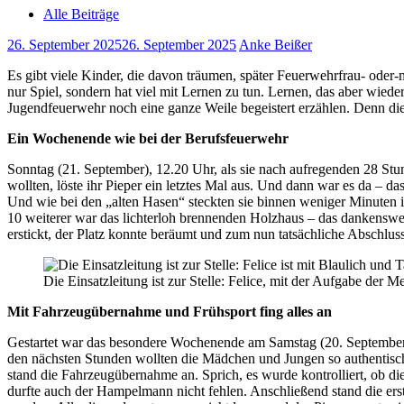
Alle Beiträge
26. September 2025
26. September 2025
Anke Beißer
Es gibt viele Kinder, die davon träumen, später Feuerwehrfrau- ode
nur Spiel, sondern hat viel mit Lernen zu tun. Lernen, das aber wie
Jugendfeuerwehr noch eine ganze Weile begeistert erzählen. Denn die 6
Ein Wochenende wie bei der Berufsfeuerwehr
Sonntag (21. September), 12.20 Uhr, als sie nach aufregenden 28 St
wollten, löste ihr Pieper ein letztes Mal aus. Und dann war es da – d
Und wie bei den „alten Hasen“ steckten sie binnen weniger Minuten i
10 weiterer war das lichterloh brennenden Holzhaus – das dankensw
erstickt, der Platz konnte beräumt und zum nun tatsächliche Abschl
Die Einsatzleitung ist zur Stelle: Felice, mit der Aufgabe der M
Mit Fahrzeugübernahme und Frühsport fing alles an
Gestartet war das besondere Wochenende am Samstag (20. September) 
den nächsten Stunden wollten die Mädchen und Jungen so authentisch
stand die Fahrzeugübernahme an. Sprich, es wurde kontrolliert, ob 
durfte auch der Hampelmann nicht fehlen. Anschließend stand die er