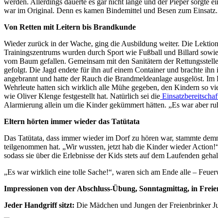
werden. Allerdings dauerte es gar nicht lange und der Pieper sorgte 
war im Original. Denn es kamen Bindemittel und Besen zum Einsatz.
Von Retten mit Leitern bis Brandkunde
Wieder zurück in der Wache, ging die Ausbildung weiter. Die Lektion
Trainingszentrums wurden durch Sport wie Fußball und Billard sowie
vom Baum gefallen. Gemeinsam mit den Sanitätern der Rettungsstelle Od
gefolgt. Die Jagd endete für ihn auf einem Container und brachte ih
angebrannt und hatte der Rauch die Brandmeldeanlage ausgelöst. Im
Wehrleute hatten sich wirklich alle Mühe gegeben, den Kindern so vi
wie Oliver Klenge festgestellt hat. Natürlich sei die
Einsatzbereitschaf
Alarmierung allein um die Kinder gekümmert hätten. „Es war aber ruh
Eltern hörten immer wieder das Tatütata
Das Tatütata, dass immer wieder im Dorf zu hören war, stammte dem
teilgenommen hat. „Wir wussten, jetzt hab die Kinder wieder Action
sodass sie über die Erlebnisse der Kids stets auf dem Laufenden geha
„Es war wirklich eine tolle Sache!“, waren sich am Ende alle – Feuer
Impressionen von der Abschluss-Übung, Sonntagmittag, in Frei
Jeder Handgriff sitzt:
Die Mädchen und Jungen der Freienbrinker Ju