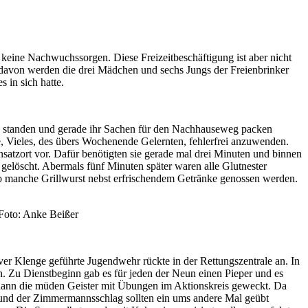
keine Nachwuchssorgen. Diese Freizeitbeschäftigung ist aber nicht
d davon werden die drei Mädchen und sechs Jungs der Freienbrinker
 in sich hatte.
le standen und gerade ihr Sachen für den Nachhauseweg packen
abe, Vieles, des übers Wochenende Gelernten, fehlerfrei anzuwenden.
satzort vor. Dafür benötigten sie gerade mal drei Minuten und binnen
elöscht. Abermals fünf Minuten später waren alle Glutnester
so manche Grillwurst nebst erfrischendem Getränke genossen werden.
. Foto: Anke Beißer
r Klenge geführte Jugendwehr rückte in der Rettungszentrale an. In
. Zu Dienstbeginn gab es für jeden der Neun einen Pieper und es
n dann die müden Geister mit Übungen im Aktionskreis geweckt. Da
 und der Zimmermannsschlag sollten ein ums andere Mal geübt