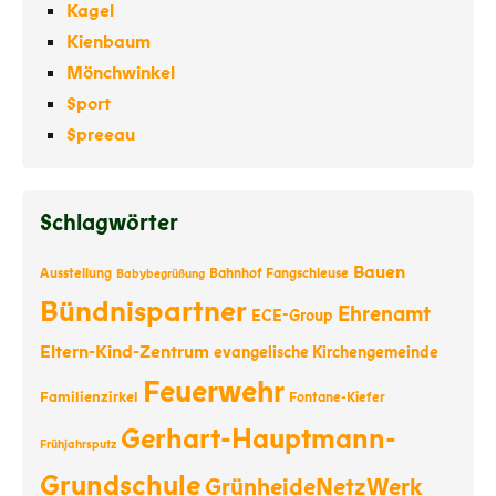
Kagel
Kienbaum
Mönchwinkel
Sport
Spreeau
Schlagwörter
Bauen
Ausstellung
Bahnhof Fangschleuse
Babybegrüßung
Bündnispartner
Ehrenamt
ECE-Group
Eltern-Kind-Zentrum
evangelische Kirchengemeinde
Feuerwehr
Familienzirkel
Fontane-Kiefer
Gerhart-Hauptmann-
Frühjahrsputz
Grundschule
GrünheideNetzWerk