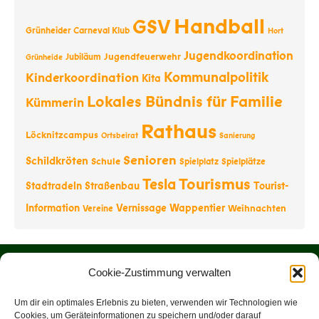
Handball
GSV
Grünheider Carneval Klub
Hort
Jugendkoordination
Jugendfeuerwehr
Jubiläum
Grünheide
Kommunalpolitik
Kinderkoordination
Kita
Lokales Bündnis für Familie
Kümmerin
Rathaus
Löcknitzcampus
Ortsbeirat
Sanierung
Senioren
Schildkröten
Schule
Spielplatz
Spielplätze
Tourismus
Tesla
Stadtradeln
Straßenbau
Tourist-
Information
Vernissage
Wappentier
Weihnachten
Vereine
Startseite
Cookie-Zustimmung verwalten
Über uns
Um dir ein optimales Erlebnis zu bieten, verwenden wir Technologien wie
Cookies, um Geräteinformationen zu speichern und/oder darauf