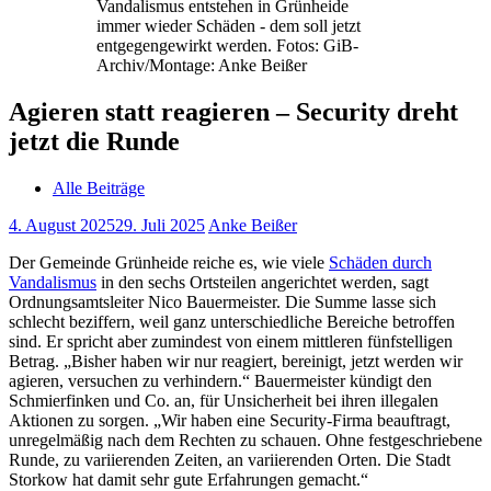
Vandalismus entstehen in Grünheide
immer wieder Schäden - dem soll jetzt
entgegengewirkt werden. Fotos: GiB-
Archiv/Montage: Anke Beißer
Agieren statt reagieren – Security dreht
jetzt die Runde
Alle Beiträge
4. August 2025
29. Juli 2025
Anke Beißer
Der Gemeinde Grünheide reiche es, wie viele
Schäden durch
Vandalismus
in den sechs Ortsteilen angerichtet werden, sagt
Ordnungsamtsleiter Nico Bauermeister. Die Summe lasse sich
schlecht beziffern, weil ganz unterschiedliche Bereiche betroffen
sind. Er spricht aber zumindest von einem mittleren fünfstelligen
Betrag. „Bisher haben wir nur reagiert, bereinigt, jetzt werden wir
agieren, versuchen zu verhindern.“ Bauermeister kündigt den
Schmierfinken und Co. an, für Unsicherheit bei ihren illegalen
Aktionen zu sorgen. „Wir haben eine Security-Firma beauftragt,
unregelmäßig nach dem Rechten zu schauen. Ohne festgeschriebene
Runde, zu variierenden Zeiten, an variierenden Orten. Die Stadt
Storkow hat damit sehr gute Erfahrungen gemacht.“