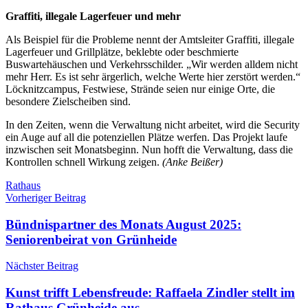
Graffiti, illegale Lagerfeuer und mehr
Als Beispiel für die Probleme nennt der Amtsleiter Graffiti, illegale
Lagerfeuer und Grillplätze, beklebte oder beschmierte
Buswartehäuschen und Verkehrsschilder. „Wir werden alldem nicht
mehr Herr. Es ist sehr ärgerlich, welche Werte hier zerstört werden.“
Löcknitzcampus, Festwiese, Strände seien nur einige Orte, die
besondere Zielscheiben sind.
In den Zeiten, wenn die Verwaltung nicht arbeitet, wird die Security
ein Auge auf all die potenziellen Plätze werfen. Das Projekt laufe
inzwischen seit Monatsbeginn. Nun hofft die Verwaltung, dass die
Kontrollen schnell Wirkung zeigen.
(Anke Beißer)
Schlagwörter
Rathaus
Beitragsnavigation
Vorheriger Beitrag
Bündnispartner des Monats August 2025:
Seniorenbeirat von Grünheide
Nächster Beitrag
Kunst trifft Lebensfreude: Raffaela Zindler stellt im
Rathaus Grünheide aus