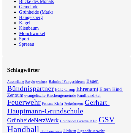
Blicke des Monats
Gemeinde
Grünheide (Mark)
Hangelsberg
Kagel
Kienbaum
Mönchwinkel
Sport
Spreeau
Schlagwörter
Bauen
Bahnhof Fangschleuse
Ausstellung
Babybegrüßung
Bündnispartner
Ehrenamt
Eltern-Kind-
ECE-Group
Zentrum
evangelische Kirchengemeinde
Familienzirkel
Feuerwehr
Gerhart-
Fontane-Kiefer
Frühjahrsputz
Hauptmann-Grundschule
GSV
GrünheideNetzWerk
Grünheider Carneval Klub
Handball
Jugendfeuerwehr
Jubiläum
Hort Grünheide