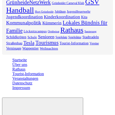
GSV
GrünheideNetzWerk
Grünheider Carneval Klub
Handball
Jugendfeuerwehr
Jubiläum
Hort Grünheide
Jugendkoordination
Kinderkoordination
Kita
Lokales Bündnis für
Kommunalpolitik
Kümmerin
Rathaus
Familie
Löcknitzcampus
Ortsbeirat
Sanierung
Senioren
Schildkröten
Stadtradeln
Schule
Spielplatz
Spielplätze
Tourismus
Tesla
Straßenbau
Tourist-Information
Vereine
Vernissage
Wappentier
Weihnachten
Startseite
Über uns
Rathaus
Tourist-Information
Veranstaltungen
Datenschutz
Impressum
2026 © Gemeinde Grünheide (Mark)