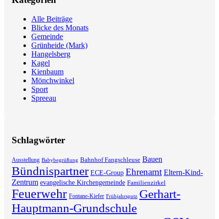
Alle Beiträge
Blicke des Monats
Gemeinde
Grünheide (Mark)
Hangelsberg
Kagel
Kienbaum
Mönchwinkel
Sport
Spreeau
Schlagwörter
Bauen
Bahnhof Fangschleuse
Ausstellung
Babybegrüßung
Bündnispartner
Ehrenamt
Eltern-Kind-
ECE-Group
Zentrum
evangelische Kirchengemeinde
Familienzirkel
Feuerwehr
Gerhart-
Fontane-Kiefer
Frühjahrsputz
Hauptmann-Grundschule