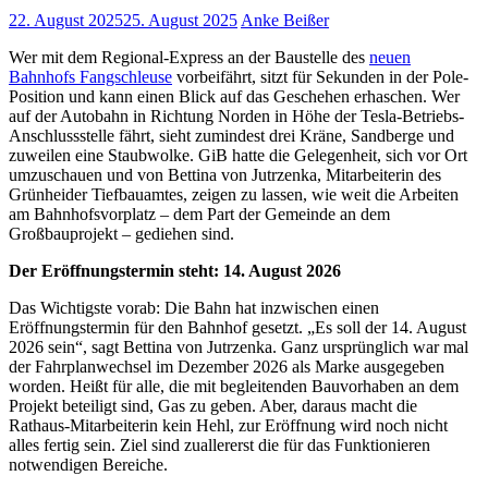
22. August 2025
25. August 2025
Anke Beißer
Wer mit dem Regional-Express an der Baustelle des
neuen
Bahnhofs Fangschleuse
vorbeifährt, sitzt für Sekunden in der Pole-
Position und kann einen Blick auf das Geschehen erhaschen. Wer
auf der Autobahn in Richtung Norden in Höhe der Tesla-Betriebs-
Anschlussstelle fährt, sieht zumindest drei Kräne, Sandberge und
zuweilen eine Staubwolke. GiB hatte die Gelegenheit, sich vor Ort
umzuschauen und von Bettina von Jutrzenka, Mitarbeiterin des
Grünheider Tiefbauamtes, zeigen zu lassen, wie weit die Arbeiten
am Bahnhofsvorplatz – dem Part der Gemeinde an dem
Großbauprojekt – gediehen sind.
Der Eröffnungstermin steht: 14. August 2026
Das Wichtigste vorab: Die Bahn hat inzwischen einen
Eröffnungstermin für den Bahnhof gesetzt. „Es soll der 14. August
2026 sein“, sagt Bettina von Jutrzenka. Ganz ursprünglich war mal
der Fahrplanwechsel im Dezember 2026 als Marke ausgegeben
worden. Heißt für alle, die mit begleitenden Bauvorhaben an dem
Projekt beteiligt sind, Gas zu geben. Aber, daraus macht die
Rathaus-Mitarbeiterin kein Hehl, zur Eröffnung wird noch nicht
alles fertig sein. Ziel sind zuallererst die für das Funktionieren
notwendigen Bereiche.