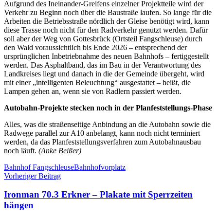
Aufgrund des Ineinander-Greifens einzelner Projektteile wird der
Verkehr zu Beginn noch über die Baustraße laufen. So lange für die
Arbeiten die Betriebsstraße nördlich der Gleise benötigt wird, kann
diese Trasse noch nicht für den Radverkehr genutzt werden. Dafür
soll aber der Weg von Gottesbrück (Ortsteil Fangschleuse) durch
den Wald voraussichtlich bis Ende 2026 – entsprechend der
ursprünglichen Inbetriebnahme des neuen Bahnhofs – fertiggestellt
werden. Das Asphaltband, das im Bau in der Verantwortung des
Landkreises liegt und danach in die der Gemeinde übergeht, wird
mit einer „intelligenten Beleuchtung“ ausgestattet – heißt, die
Lampen gehen an, wenn sie von Radlern passiert werden.
Autobahn-Projekte stecken noch in der Planfeststellungs-Phase
Alles, was die straßenseitige Anbindung an die Autobahn sowie die
Radwege parallel zur A10 anbelangt, kann noch nicht terminiert
werden, da das Planfeststellungsverfahren zum Autobahnausbau
noch läuft.
(Anke Beißer)
Schlagwörter
Bahnhof Fangschleuse
Bahnhofvorplatz
Beitragsnavigation
Vorheriger Beitrag
Ironman 70.3 Erkner – Plakate mit Sperrzeiten
hängen