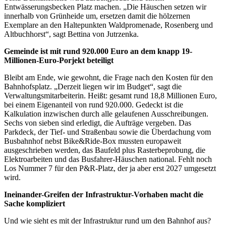
Entwässerungsbecken Platz machen. „Die Häuschen setzen wir
innerhalb von Grünheide um, ersetzen damit die hölzernen
Exemplare an den Haltepunkten Waldpromenade, Rosenberg und
Altbuchhorst“, sagt Bettina von Jutrzenka.
Gemeinde ist mit rund 920.000 Euro an dem knapp 19-
Millionen-Euro-Porjekt beteiligt
Bleibt am Ende, wie gewohnt, die Frage nach den Kosten für den
Bahnhofsplatz. „Derzeit liegen wir im Budget“, sagt die
Verwaltungsmitarbeiterin. Heißt: gesamt rund 18,8 Millionen Euro,
bei einem Eigenanteil von rund 920.000. Gedeckt ist die
Kalkulation inzwischen durch alle gelaufenen Ausschreibungen.
Sechs von sieben sind erledigt, die Aufträge vergeben. Das
Parkdeck, der Tief- und Straßenbau sowie die Überdachung vom
Busbahnhof nebst Bike&Ride-Box mussten europaweit
ausgeschrieben werden, das Baufeld plus Rasterbeprobung, die
Elektroarbeiten und das Busfahrer-Häuschen national. Fehlt noch
Los Nummer 7 für den P&R-Platz, der ja aber erst 2027 umgesetzt
wird.
Ineinander-Greifen der Infrastruktur-Vorhaben macht die
Sache kompliziert
Und wie sieht es mit der Infrastruktur rund um den Bahnhof aus?