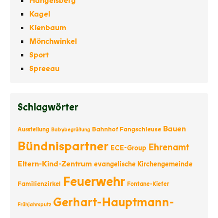
Hangelsberg
Kagel
Kienbaum
Mönchwinkel
Sport
Spreeau
Schlagwörter
Bauen
Bahnhof Fangschleuse
Ausstellung
Babybegrüßung
Bündnispartner
Ehrenamt
ECE-Group
Eltern-Kind-Zentrum
evangelische Kirchengemeinde
Feuerwehr
Familienzirkel
Fontane-Kiefer
Gerhart-Hauptmann-
Frühjahrsputz