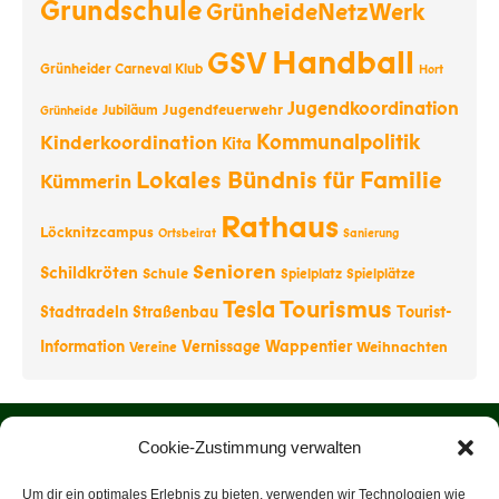
Grundschule
GrünheideNetzWerk
Handball
GSV
Grünheider Carneval Klub
Hort
Jugendkoordination
Jugendfeuerwehr
Jubiläum
Grünheide
Kommunalpolitik
Kinderkoordination
Kita
Lokales Bündnis für Familie
Kümmerin
Rathaus
Löcknitzcampus
Ortsbeirat
Sanierung
Senioren
Schildkröten
Schule
Spielplatz
Spielplätze
Tourismus
Tesla
Stadtradeln
Straßenbau
Tourist-
Information
Vernissage
Wappentier
Weihnachten
Vereine
Startseite
Cookie-Zustimmung verwalten
Über uns
Um dir ein optimales Erlebnis zu bieten, verwenden wir Technologien wie