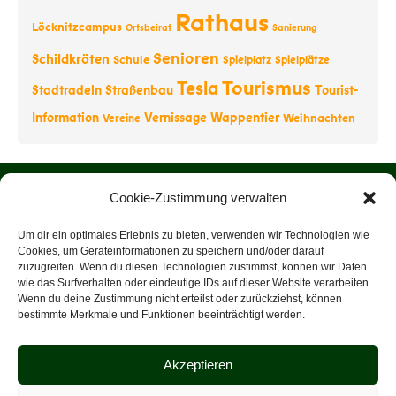
Rathaus
Löcknitzcampus
Ortsbeirat
Sanierung
Senioren
Schildkröten
Schule
Spielplatz
Spielplätze
Tourismus
Tesla
Stadtradeln
Straßenbau
Tourist-
Information
Vernissage
Wappentier
Weihnachten
Vereine
Startseite
Cookie-Zustimmung verwalten
Über uns
Um dir ein optimales Erlebnis zu bieten, verwenden wir Technologien wie
Cookies, um Geräteinformationen zu speichern und/oder darauf
zuzugreifen. Wenn du diesen Technologien zustimmst, können wir Daten
Rathaus
wie das Surfverhalten oder eindeutige IDs auf dieser Website verarbeiten.
Wenn du deine Zustimmung nicht erteilst oder zurückziehst, können
Tourist-Information
bestimmte Merkmale und Funktionen beeinträchtigt werden.
Veranstaltungen
Akzeptieren
Datenschutz