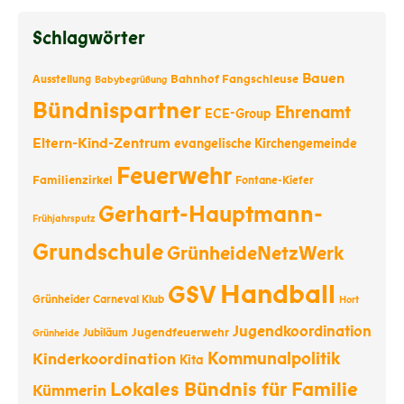
Schlagwörter
Bauen
Bahnhof Fangschleuse
Ausstellung
Babybegrüßung
Bündnispartner
Ehrenamt
ECE-Group
Eltern-Kind-Zentrum
evangelische Kirchengemeinde
Feuerwehr
Familienzirkel
Fontane-Kiefer
Gerhart-Hauptmann-
Frühjahrsputz
Grundschule
GrünheideNetzWerk
Handball
GSV
Grünheider Carneval Klub
Hort
Jugendkoordination
Jugendfeuerwehr
Jubiläum
Grünheide
Kommunalpolitik
Kinderkoordination
Kita
Lokales Bündnis für Familie
Kümmerin