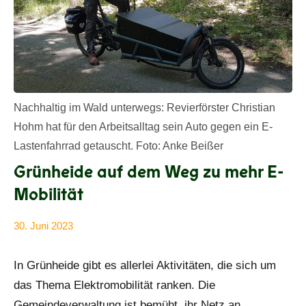
Nachhaltig im Wald unterwegs: Revierförster Christian
Hohm hat für den Arbeitsalltag sein Auto gegen ein E-
Lastenfahrrad getauscht. Foto: Anke Beißer
Grünheide auf dem Weg zu mehr E-
Mobilität
30. Juni 2023
Anke
Alle
Beißer
Beiträge
In Grünheide gibt es allerlei Aktivitäten, die sich um
das Thema Elektromobilität ranken. Die
Gemeindeverwaltung ist bemüht, ihr Netz an