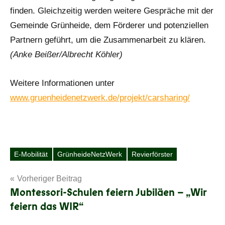
finden. Gleichzeitig werden weitere Gespräche mit der
Gemeinde Grünheide, dem Förderer und potenziellen
Partnern geführt, um die Zusammenarbeit zu klären.
(Anke Beißer/Albrecht Köhler)
Weitere Informationen unter
www.gruenheidenetzwerk.de/projekt/carsharing/
E-Mobilität
GrünheideNetzWerk
Revierförster
Schlagwörter
Beitragsnavigation
Vorheriger Beitrag
Montessori-Schulen feiern Jubiläen – „Wir
feiern das WIR“