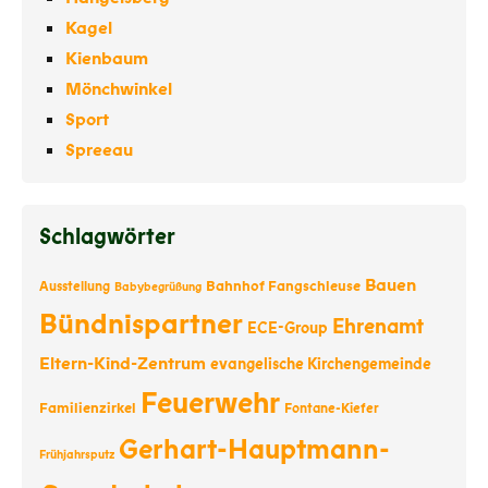
Kagel
Kienbaum
Mönchwinkel
Sport
Spreeau
Schlagwörter
Bauen
Bahnhof Fangschleuse
Ausstellung
Babybegrüßung
Bündnispartner
Ehrenamt
ECE-Group
Eltern-Kind-Zentrum
evangelische Kirchengemeinde
Feuerwehr
Familienzirkel
Fontane-Kiefer
Gerhart-Hauptmann-
Frühjahrsputz