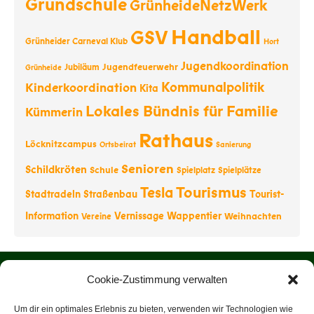
Grundschule
GrünheideNetzWerk
Handball
GSV
Grünheider Carneval Klub
Hort
Jugendkoordination
Jugendfeuerwehr
Jubiläum
Grünheide
Kommunalpolitik
Kinderkoordination
Kita
Lokales Bündnis für Familie
Kümmerin
Rathaus
Löcknitzcampus
Ortsbeirat
Sanierung
Senioren
Schildkröten
Schule
Spielplatz
Spielplätze
Tourismus
Tesla
Stadtradeln
Straßenbau
Tourist-
Information
Vernissage
Wappentier
Weihnachten
Vereine
Startseite
Cookie-Zustimmung verwalten
Über uns
Um dir ein optimales Erlebnis zu bieten, verwenden wir Technologien wie