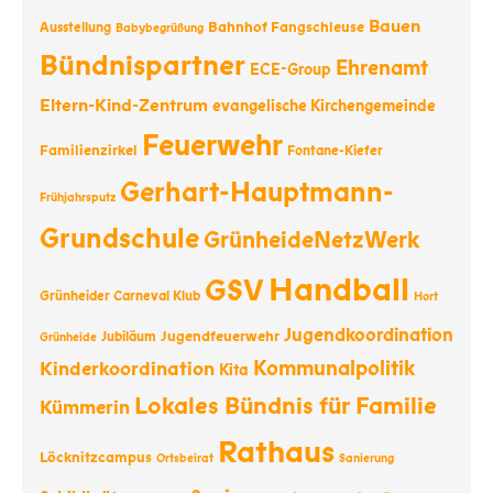
Bauen
Bahnhof Fangschleuse
Ausstellung
Babybegrüßung
Bündnispartner
Ehrenamt
ECE-Group
Eltern-Kind-Zentrum
evangelische Kirchengemeinde
Feuerwehr
Familienzirkel
Fontane-Kiefer
Gerhart-Hauptmann-
Frühjahrsputz
Grundschule
GrünheideNetzWerk
Handball
GSV
Grünheider Carneval Klub
Hort
Jugendkoordination
Jugendfeuerwehr
Jubiläum
Grünheide
Kommunalpolitik
Kinderkoordination
Kita
Lokales Bündnis für Familie
Kümmerin
Rathaus
Löcknitzcampus
Ortsbeirat
Sanierung