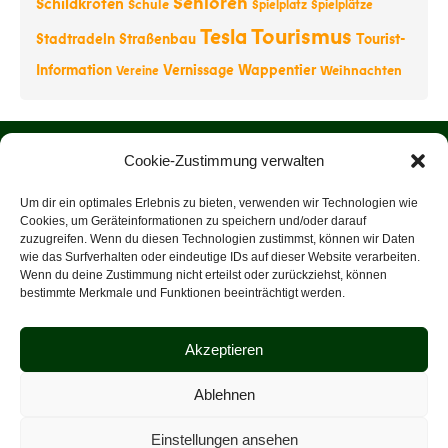
Senioren
Schildkröten
Schule
Spielplatz
Spielplätze
Tourismus
Tesla
Stadtradeln
Straßenbau
Tourist-
Information
Vernissage
Wappentier
Weihnachten
Vereine
Startseite
Cookie-Zustimmung verwalten
Über uns
Um dir ein optimales Erlebnis zu bieten, verwenden wir Technologien wie
Cookies, um Geräteinformationen zu speichern und/oder darauf
zuzugreifen. Wenn du diesen Technologien zustimmst, können wir Daten
Rathaus
wie das Surfverhalten oder eindeutige IDs auf dieser Website verarbeiten.
Wenn du deine Zustimmung nicht erteilst oder zurückziehst, können
Tourist-Information
bestimmte Merkmale und Funktionen beeinträchtigt werden.
Veranstaltungen
Akzeptieren
Datenschutz
Ablehnen
Impressum
Einstellungen ansehen