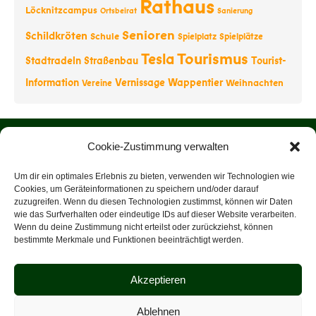
Rathaus
Löcknitzcampus
Ortsbeirat
Sanierung
Senioren
Schildkröten
Schule
Spielplatz
Spielplätze
Tourismus
Tesla
Stadtradeln
Straßenbau
Tourist-
Information
Vernissage
Wappentier
Weihnachten
Vereine
Startseite
Cookie-Zustimmung verwalten
Über uns
Um dir ein optimales Erlebnis zu bieten, verwenden wir Technologien wie
Cookies, um Geräteinformationen zu speichern und/oder darauf
zuzugreifen. Wenn du diesen Technologien zustimmst, können wir Daten
Rathaus
wie das Surfverhalten oder eindeutige IDs auf dieser Website verarbeiten.
Wenn du deine Zustimmung nicht erteilst oder zurückziehst, können
Tourist-Information
bestimmte Merkmale und Funktionen beeinträchtigt werden.
Veranstaltungen
Akzeptieren
Datenschutz
Ablehnen