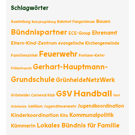
Schlagwörter
Bauen
Ausstellung
Bahnhof Fangschleuse
Babybegrüßung
Bündnispartner
Ehrenamt
ECE-Group
Eltern-Kind-Zentrum
evangelische Kirchengemeinde
Feuerwehr
Familienzirkel
Fontane-Kiefer
Gerhart-Hauptmann-
Frühjahrsputz
Grundschule
GrünheideNetzWerk
Handball
GSV
Grünheider Carneval Klub
Hort
Jugendkoordination
Jugendfeuerwehr
Jubiläum
Grünheide
Kommunalpolitik
Kinderkoordination
Kita
Lokales Bündnis für Familie
Kümmerin