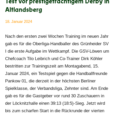
Test vor prestigeträchtigem Derby in
Altlandsberg
18. Januar 2024
Anke
Alle
Beißer
Beiträge
Nach den ersten zwei Wochen Training im neuen Jahr
gab es für die Oberliga-Handballer des Grünheider SV
I die erste Aufgabe im Wettkampf. Die GSV-Löwen um
Chefcoach Tilo Leibrich und Co-Trainer Dirk Köhler
bestritten zur Trainingszeit am Montagabend, 15.
Januar 2024, ein Testspiel gegen die Handballfreunde
Pankow 01, die derzeit in der höchsten Berliner
Spielklasse, der Verbandsliga, Zehnter sind. Am Ende
gab es für die Gastgeber vor rund 30 Zuschauern in
der Löcknitzhalle einen 39:13 (18:5)-Sieg. Jetzt wird
bis zum scharfen Start in die Rückrunde der vierten