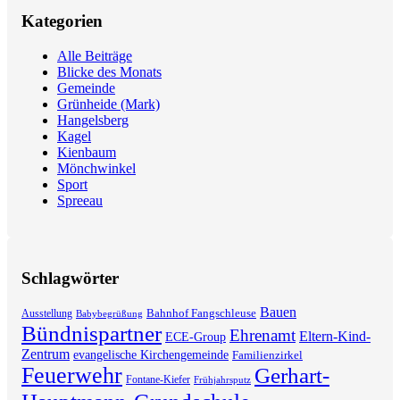
Kategorien
Alle Beiträge
Blicke des Monats
Gemeinde
Grünheide (Mark)
Hangelsberg
Kagel
Kienbaum
Mönchwinkel
Sport
Spreeau
Schlagwörter
Bauen
Bahnhof Fangschleuse
Ausstellung
Babybegrüßung
Bündnispartner
Ehrenamt
Eltern-Kind-
ECE-Group
Zentrum
evangelische Kirchengemeinde
Familienzirkel
Feuerwehr
Gerhart-
Fontane-Kiefer
Frühjahrsputz