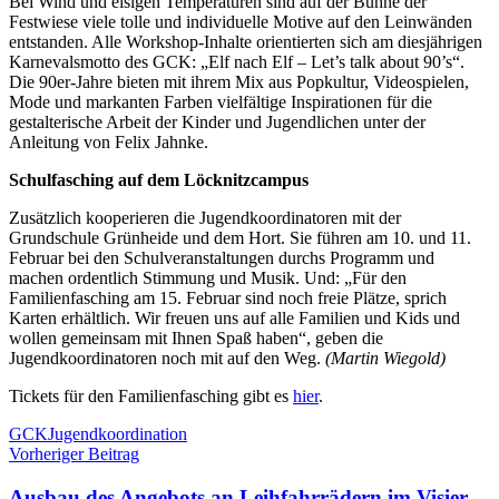
Bei Wind und eisigen Temperaturen sind auf der Bühne der
Festwiese viele tolle und individuelle Motive auf den Leinwänden
entstanden. Alle Workshop-Inhalte orientierten sich am diesjährigen
Karnevalsmotto des GCK: „Elf nach Elf – Let’s talk about 90’s“.
Die 90er-Jahre bieten mit ihrem Mix aus Popkultur, Videospielen,
Mode und markanten Farben vielfältige Inspirationen für die
gestalterische Arbeit der Kinder und Jugendlichen unter der
Anleitung von Felix Jahnke.
Schulfasching auf dem Löcknitzcampus
Zusätzlich kooperieren die Jugendkoordinatoren mit der
Grundschule Grünheide und dem Hort. Sie führen am 10. und 11.
Februar bei den Schulveranstaltungen durchs Programm und
machen ordentlich Stimmung und Musik. Und: „Für den
Familienfasching am 15. Februar sind noch freie Plätze, sprich
Karten erhältlich. Wir freuen uns auf alle Familien und Kids und
wollen gemeinsam mit Ihnen Spaß haben“, geben die
Jugendkoordinatoren noch mit auf den Weg.
(Martin Wiegold)
Tickets für den Familienfasching gibt es
hier
.
Schlagwörter
GCK
Jugendkoordination
Beitragsnavigation
Vorheriger Beitrag
Ausbau des Angebots an Leihfahrrädern im Visier