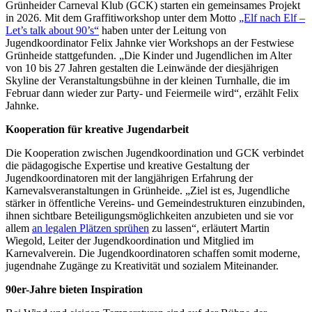
Grünheider Carneval Klub (GCK) starten ein gemeinsames Projekt
in 2026. Mit dem Graffitiworkshop unter dem Motto
„Elf nach Elf –
Let’s talk about 90’s“
haben unter der Leitung von
Jugendkoordinator Felix Jahnke vier Workshops an der Festwiese
Grünheide stattgefunden. „Die Kinder und Jugendlichen im Alter
von 10 bis 27 Jahren gestalten die Leinwände der diesjährigen
Skyline der Veranstaltungsbühne in der kleinen Turnhalle, die im
Februar dann wieder zur Party- und Feiermeile wird“, erzählt Felix
Jahnke.
Kooperation für kreative Jugendarbeit
Die Kooperation zwischen Jugendkoordination und GCK verbindet
die pädagogische Expertise und kreative Gestaltung der
Jugendkoordinatoren mit der langjährigen Erfahrung der
Karnevalsveranstaltungen in Grünheide. „Ziel ist es, Jugendliche
stärker in öffentliche Vereins- und Gemeindestrukturen einzubinden,
ihnen sichtbare Beteiligungsmöglichkeiten anzubieten und sie vor
allem
an legalen Plätzen sprühen
zu lassen“, erläutert Martin
Wiegold, Leiter der Jugendkoordination und Mitglied im
Karnevalverein. Die Jugendkoordinatoren schaffen somit moderne,
jugendnahe Zugänge zu Kreativität und sozialem Miteinander.
90er-Jahre bieten Inspiration