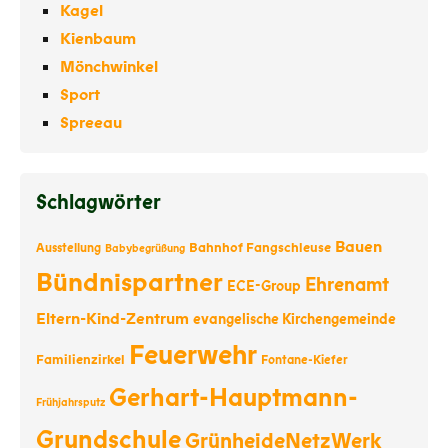
Kagel
Kienbaum
Mönchwinkel
Sport
Spreeau
Schlagwörter
Bauen
Bahnhof Fangschleuse
Ausstellung
Babybegrüßung
Bündnispartner
Ehrenamt
ECE-Group
Eltern-Kind-Zentrum
evangelische Kirchengemeinde
Feuerwehr
Familienzirkel
Fontane-Kiefer
Gerhart-Hauptmann-
Frühjahrsputz
Grundschule
GrünheideNetzWerk