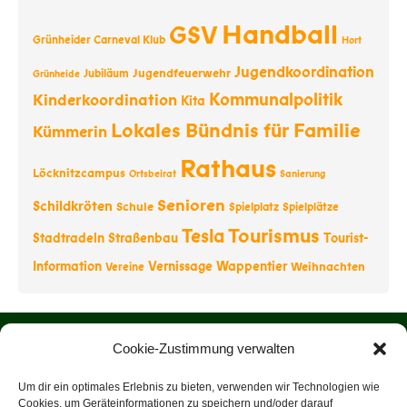
Handball
GSV
Grünheider Carneval Klub
Hort
Jugendkoordination
Jugendfeuerwehr
Jubiläum
Grünheide
Kommunalpolitik
Kinderkoordination
Kita
Lokales Bündnis für Familie
Kümmerin
Rathaus
Löcknitzcampus
Ortsbeirat
Sanierung
Senioren
Schildkröten
Schule
Spielplatz
Spielplätze
Tourismus
Tesla
Stadtradeln
Straßenbau
Tourist-
Information
Vernissage
Wappentier
Weihnachten
Vereine
Startseite
Cookie-Zustimmung verwalten
Über uns
Um dir ein optimales Erlebnis zu bieten, verwenden wir Technologien wie
Cookies, um Geräteinformationen zu speichern und/oder darauf